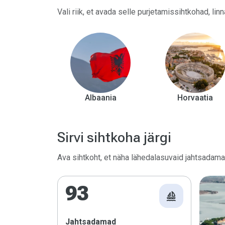
Vali riik, et avada selle purjetamissihtkohad, lin
Albaania
Horvaatia
Sirvi sihtkoha järgi
Ava sihtkoht, et näha lähedalasuvaid jahtsadam
93
sailing
Jahtsadamad