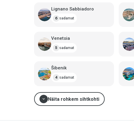
Lignano Sabbiadoro
sadamat
6
Venetsia
sadamat
5
Šibenik
sadamat
4
expand_more
Näita rohkem sihtkohti