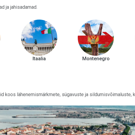
nad ja jahisadamad.
Itaalia
Montenegro
aid koos lähenemismärkmete, sügavuste ja sildumisvõimaluste, ko