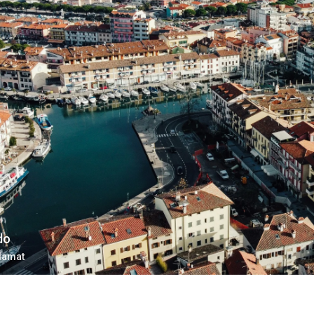
do
damat