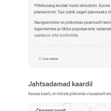
Põhihooaeg kestab maist oktoobrini. Suvine 
planeerimist. Tuul sobib sageli päevaseks lii
Navigeerimine on piirkonnas peamiselt rannik
tugevnemine ja liiklus populaarsete sadama
saadavus ette kontrollida.
Taristu on kõige tugevam Horvaatias, Slove
linnakaide, ankrualade ja väikesadamatega. 
expand_more
Loe edasi
Sobib kõige paremini: saarte marsruutideks,
ankrualadeks.
Tasub arvestada: suvine nõudlus, boora, lõu
Jahtsadamad kaardil
Kasuta kaarti, et mõista piirkonda visuaalselt e
open_in_full
Ava kaart suurelt