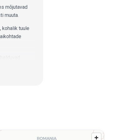
tes mõjutavad
ti muuta.
 kohalik tuule
kaikohtade
ahelduvad
s ja
ghooajal.