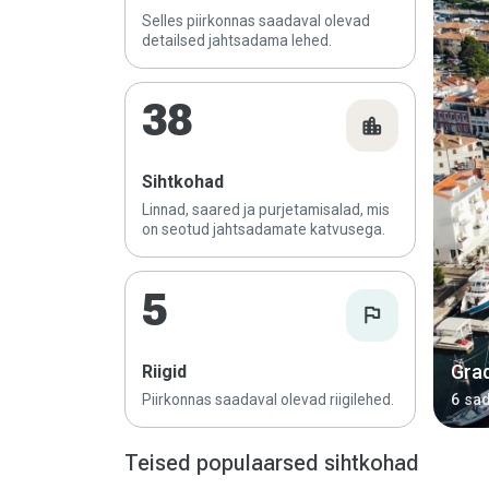
Selles piirkonnas saadaval olevad
detailsed jahtsadama lehed.
38
location_city
Sihtkohad
Linnad, saared ja purjetamisalad, mis
on seotud jahtsadamate katvusega.
5
flag
Gra
Riigid
Piirkonnas saadaval olevad riigilehed.
6 sa
Teised populaarsed sihtkohad