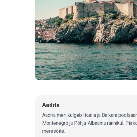
Aadria
Aadria meri kulgeb Itaalia ja Balkani poolsaa
Montenegro ja Põhja-Albaania rannikul. Piirko
meresõite.