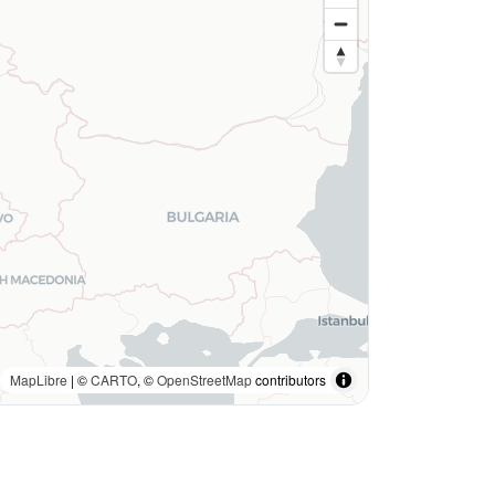
MapLibre
| ©
CARTO
, ©
OpenStreetMap
contributors