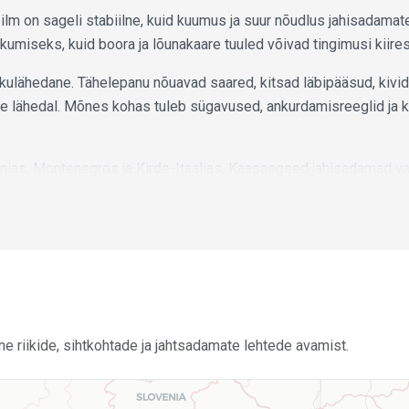
ilm on sageli stabiilne, kuid kuumus ja suur nõudlus jahisadama
kumiseks, kuid boora ja lõunakaare tuuled võivad tingimusi kiires
ulähedane. Tähelepanu nõuavad saared, kitsad läbipääsud, kivid,
te lähedal. Mõnes kohas tuleb sügavused, ankurdamisreeglid ja 
enias, Montenegros ja Kirde-Itaalias. Kaasaegsed jahisadamad v
Kõrghooajal on populaarsed kohad parem ette broneerida.
 lühikesteks suvisteks meresõitudeks, linnapeatusteks, lahtedek
nakaare tuuled, ankurdamisreeglid, jahisadamate broneerimine kõr
nne riikide, sihtkohtade ja jahtsadamate lehtede avamist.