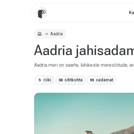
Ka
home
Aadria
Avaleht
Aadria jahisada
Aadria meri on saarte, lühikeste meresõitude, a
riiki
sihtkohta
sadamat
5
38
93