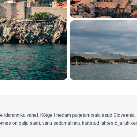
re idaranniku vahel. Kõige tihedam purjetamisala asub Sloveenia, 
nnas on palju saari, vanu sadamalinnu, kaitstud lahtesid ja lühik