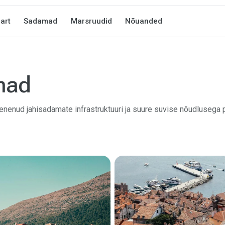
art
Sadamad
Marsruudid
Nõuanded
mad
renenud jahisadamate infrastruktuuri ja suure suvise nõudlusega p