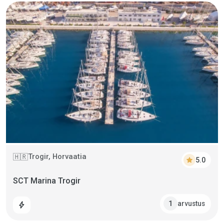
Trogir, Horvaatia
🇭🇷
star
5.0
SCT Marina Trogir
arvustus
1
bolt