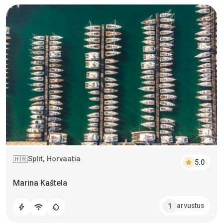
Split, Horvaatia
🇭🇷
star
5.0
Marina Kaštela
arvustus
1
bolt
wifi
water_drop