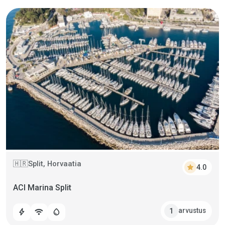
Split, Horvaatia
🇭🇷
star
4.0
ACI Marina Split
arvustus
1
bolt
wifi
water_drop