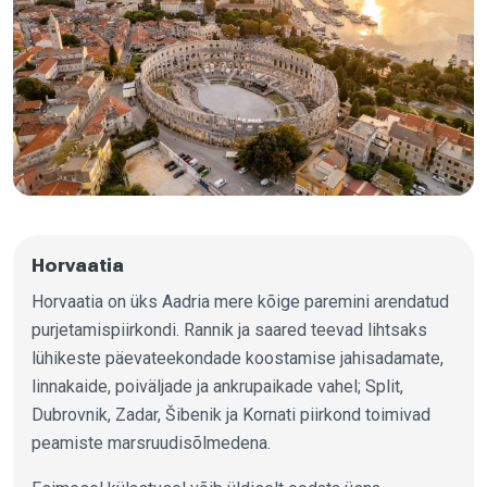
Horvaatia
Horvaatia on üks Aadria mere kõige paremini arendatud
purjetamispiirkondi. Rannik ja saared teevad lihtsaks
lühikeste päevateekondade koostamise jahisadamate,
linnakaide, poiväljade ja ankrupaikade vahel; Split,
Dubrovnik, Zadar, Šibenik ja Kornati piirkond toimivad
peamiste marsruudisõlmedena.