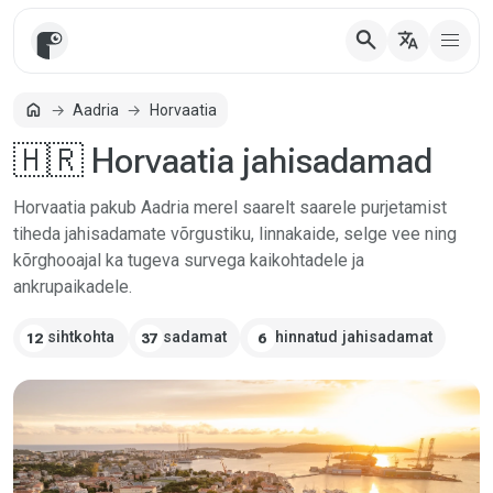
search
translate
home
Aadria
Horvaatia
Avaleht
🇭🇷 Horvaatia jahisadamad
Horvaatia pakub Aadria merel saarelt saarele purjetamist
tiheda jahisadamate võrgustiku, linnakaide, selge vee ning
kõrghooajal ka tugeva survega kaikohtadele ja
ankrupaikadele.
sihtkohta
sadamat
hinnatud jahisadamat
12
37
6