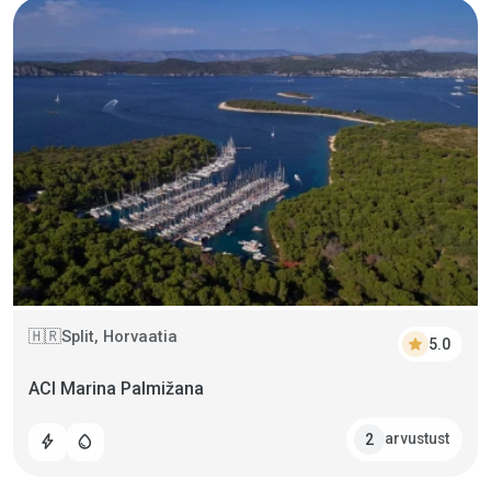
Split, Horvaatia
🇭🇷
star
5.0
ACI Marina Palmižana
arvustust
2
bolt
water_drop