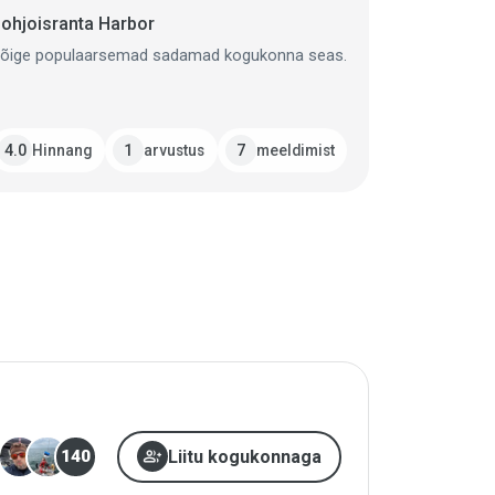
ohjoisranta Harbor
õige populaarsemad sadamad kogukonna seas.
Hinnang
arvustus
meeldimist
4.0
1
7
group_add
Liitu kogukonnaga
140