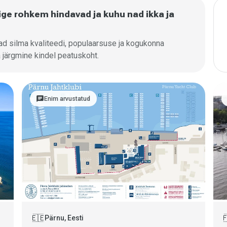
ge rohkem hindavad ja kuhu nad ikka ja
ad silma kvaliteedi, populaarsuse ja kogukonna
a järgmine kindel peatuskoht.
chat
Enim arvustatud
🇪🇪

Pärnu, Eesti