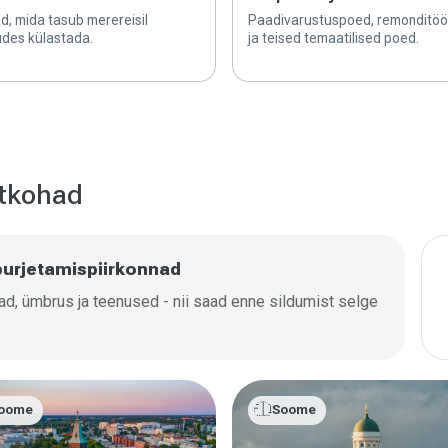
d, mida tasub merereisil
Paadivarustuspoed, remonditöö
des külastada.
ja teised temaatilised poed.
htkohad
purjetamispiirkonnad
mad, ümbrus ja teenused - nii saad enne sildumist selge
🇫🇮
oome
Soome