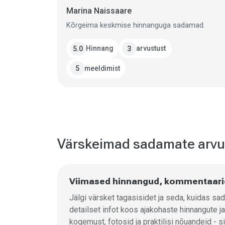
Marina Naissaare
Kõrgeima keskmise hinnanguga sadamad.
Hinnang
arvustust
5.0
3
meeldimist
5
Värskeimad sadamate arv
Viimased hinnangud, kommentaarid 
Jälgi värsket tagasisidet ja seda, kuidas s
detailset infot koos ajakohaste hinnangute
kogemust, fotosid ja praktilisi nõuandeid - s