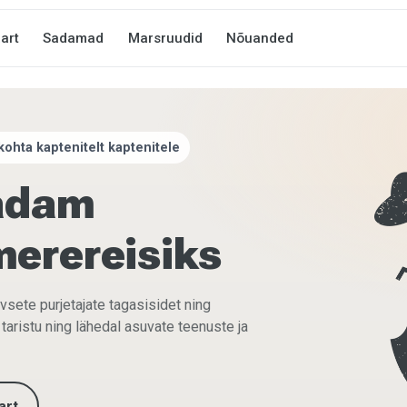
art
Sadamad
Marsruudid
Nõuanded
ohta kaptenitelt kaptenitele
sadam
merereisiks
ivsete purjetajate tagasisidet ning
aristu ning lähedal asuvate teenuste ja
art