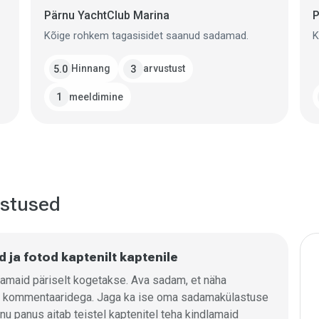
Pärnu YachtClub Marina
P
Kõige rohkem tagasisidet saanud sadamad.
K
Hinnang
arvustust
5.0
3
meeldimine
1
ustused
ja fotod kaptenilt kaptenile
adamaid päriselt kogetakse. Ava sadam, et näha
 ja kommentaaridega. Jaga ka ise oma sadamakülastuse
inu panus aitab teistel kaptenitel teha kindlamaid