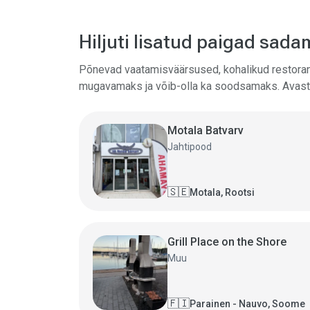
Hiljuti lisatud paigad sa
Põnevad vaatamisväärsused, kohalikud restoran
mugavamaks ja võib-olla ka soodsamaks. Avasta 
Motala Batvarv
Jahtipood
🇸🇪
Motala, Rootsi
Grill Place on the Shore
Muu
🇫🇮
Parainen - Nauvo, Soome