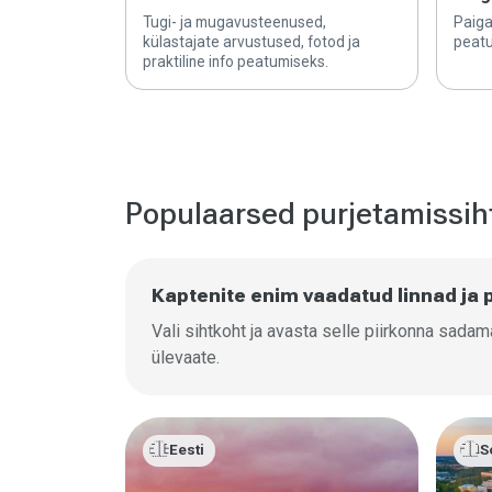
Tugi- ja mugavusteenused,
Paiga
külastajate arvustused, fotod ja
peatu
praktiline info peatumiseks.
Populaarsed purjetamissi
Kaptenite enim vaadatud linnad ja 
Vali sihtkoht ja avasta selle piirkonna sada
ülevaate.
🇪🇪
🇫🇮
Eesti
S