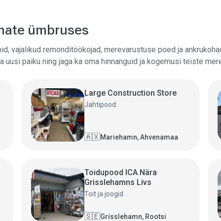
damate ümbruses
id, vajalikud remonditöökojad, merevarustuse poed ja ankrukoha
uusi paiku ning jaga ka oma hinnanguid ja kogemusi teiste mere
Large Construction Store
Jahtipood
🇦🇽
Mariehamn, Ahvenamaa
Toidupood ICA Nära
Grisslehamns Livs
Toit ja joogid
🇸🇪
Grisslehamn, Rootsi