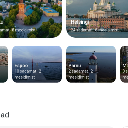
ku
Helsingi
damat
· 8 meeldimist
24 sadamat
· 6 meeldimist
Espoo
Pärnu
Ma
10 sadamat
· 2
2 sadamat
· 2
3 
meeldimist
meeldimist
me
mad