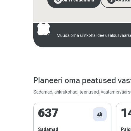
radar
Muuda oma sihtkoha idee usaldusväärse
Planeeri oma peatused vast
Sadamad, ankrukohad, teenused, vaatamisväärsus
637
1
sailing
Sadamad
Paig