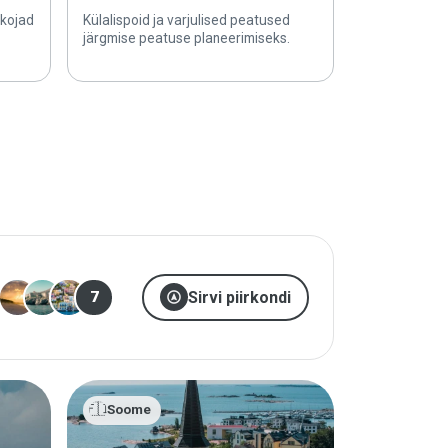
kojad
Külalispoid ja varjulised peatused
järgmise peatuse planeerimiseks.
assistant_navigation
Sirvi piirkondi
7
🇫🇮
Soome