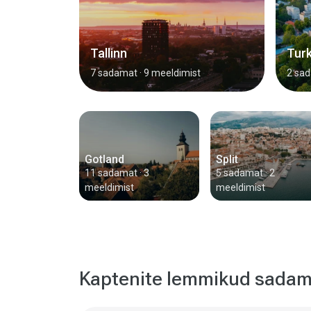
Tallinn
Tur
7 sadamat
· 9 meeldimist
2 sa
Gotland
Split
11 sadamat
· 3
5 sadamat
· 2
meeldimist
meeldimist
Kaptenite lemmikud sada