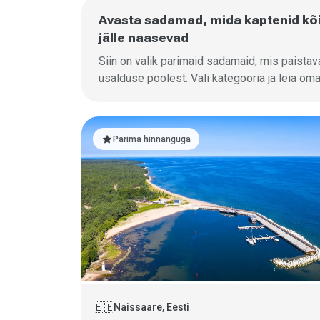
Avasta sadamad, mida kaptenid kõi
jälle naasevad
Siin on valik parimaid sadamaid, mis paistav
usalduse poolest. Vali kategooria ja leia om
star
Parima hinnanguga
🇪🇪
Naissaare, Eesti