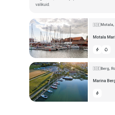
valikuid.
Motala,
🇸🇪
Motala Mar
bolt
water_drop
Berg, R
🇸🇪
Marina Ber
bolt