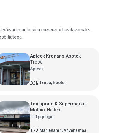
d võivad muuta sinu merereisi huvitavamaks,
sõitjatega.
Apteek Kronans Apotek
Trosa
Apteek
🇸🇪
Trosa, Rootsi
Toidupood K-Supermarket
Mathis-Hallen
Toit ja joogid
🇦🇽
Mariehamn, Ahvenamaa