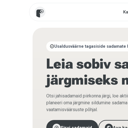
Ka
verified
Usaldusväärne tagasiside sadamate k
Leia sobiv 
järgmiseks 
Otsi jahisadamaid piirkonna järgi, loe akti
planeeri oma järgmine sildumine sadama t
vaatamisväärsuste põhjal.
explore
public
Sirvi sadamaid
Ava ka