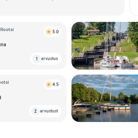
 Rootsi
star
5.0
ina
arvustus
1
ootsi
star
4.5
g
arvustust
2