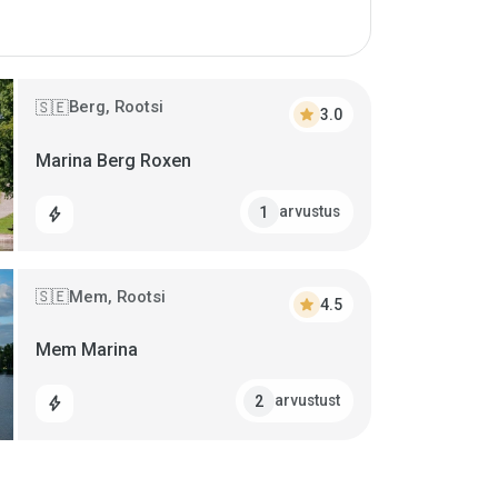
Berg, Rootsi
🇸🇪
star
3.0
Marina Berg Roxen
arvustus
1
bolt
Mem, Rootsi
🇸🇪
star
4.5
Mem Marina
arvustust
2
bolt