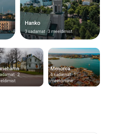
Hanko
3 sadamat
· 3 meeldimist
riehamn
Menorca
sadamat
· 2
6 sadamat
· 1
eldimist
meeldimine