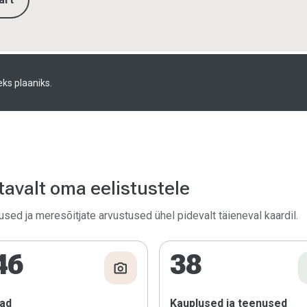
ks plaaniks.
avalt oma eelistustele
ed ja meresõitjate arvustused ühel pidevalt täieneval kaardil.
46
38
photo_camera
ad
Kauplused ja teenused