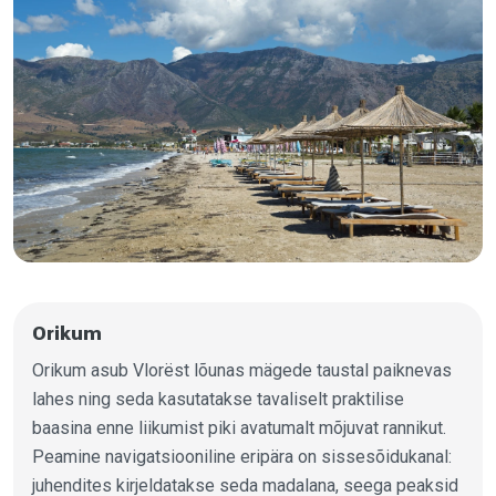
Orikum
Orikum asub Vlorëst lõunas mägede taustal paiknevas
lahes ning seda kasutatakse tavaliselt praktilise
baasina enne liikumist piki avatumalt mõjuvat rannikut.
Peamine navigatsiooniline eripära on sissesõidukanal:
juhendites kirjeldatakse seda madalana, seega peaksid