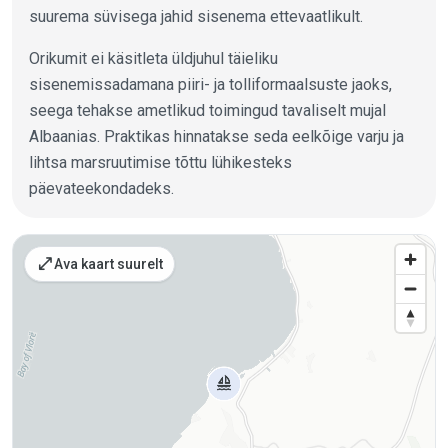
suurema süvisega jahid sisenema ettevaatlikult.
Orikumit ei käsitleta üldjuhul täieliku
sisenemissadamana piiri- ja tolliformaalsuste jaoks,
seega tehakse ametlikud toimingud tavaliselt mujal
Albaanias. Praktikas hinnatakse seda eelkõige varju ja
lihtsa marsruutimise tõttu lühikesteks
päevateekondadeks.
Kohad kaardil
open_in_full
Ava kaart suurelt