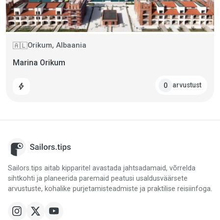
Orikum, Albaania
🇦🇱
Marina Orikum
arvustust
0
bolt
Sailors.tips aitab kipparitel avastada jahtsadamaid, võrrelda
sihtkohti ja planeerida paremaid peatusi usaldusväärsete
arvustuste, kohalike purjetamisteadmiste ja praktilise reisiinfoga.