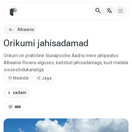
search
translate
Albaania
Orikumi jahisadamad
Orikum on praktiline lõunapoolne Aadria mere jahipeatus
Albaania Riviera alguses, kaitstud jahisadamaga, kuid madala
sissesõidukanaliga.
favorite
Meeldib
share
Jaga
sadam
1
visibility
468