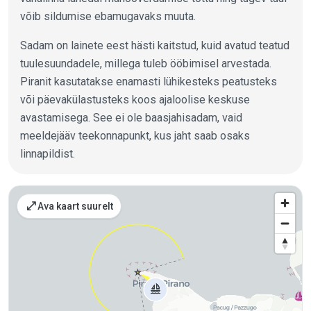
võib sildumise ebamugavaks muuta.
Sadam on lainete eest hästi kaitstud, kuid avatud teatud
tuulesuundadele, millega tuleb ööbimisel arvestada.
Piranit kasutatakse enamasti lühikesteks peatusteks
või päevakülastusteks koos ajaloolise keskuse
avastamisega. See ei ole baasjahisadam, vaid
meeldejääv teekonnapunkt, kus jaht saab osaks
linnapildist.
Kohad kaardil
open_in_full
Ava kaart suurelt