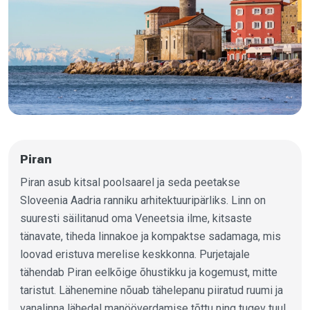
Piran
Piran asub kitsal poolsaarel ja seda peetakse
Sloveenia Aadria ranniku arhitektuuripärliks. Linn on
suuresti säilitanud oma Veneetsia ilme, kitsaste
tänavate, tiheda linnakoe ja kompaktse sadamaga, mis
loovad eristuva merelise keskkonna. Purjetajale
tähendab Piran eelkõige õhustikku ja kogemust, mitte
taristut. Lähenemine nõuab tähelepanu piiratud ruumi ja
vanalinna lähedal manööverdamise tõttu ning tugev tuul