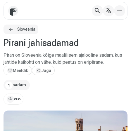
search
translate
Sloveenia
Pirani jahisadamad
Piran on Sloveenia kõige maalilisem ajalooline sadam, kus
jahtide kaikohti on vähe, kuid peatus on eripärane.
favorite
Meeldib
share
Jaga
sadam
1
visibility
606