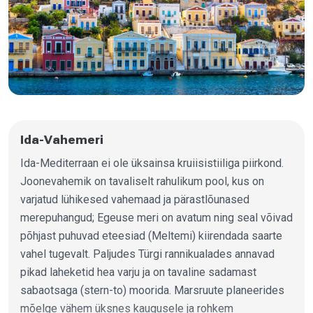
Ida-Vahemeri
Ida-Mediterraan ei ole üksainsa kruiisistiiliga piirkond.
Joonevahemik on tavaliselt rahulikum pool, kus on
varjatud lühikesed vahemaad ja pärastlõunased
merepuhangud; Egeuse meri on avatum ning seal võivad
põhjast puhuvad eteesiad (Meltemi) kiirendada saarte
vahel tugevalt. Paljudes Türgi rannikualades annavad
pikad laheketid hea varju ja on tavaline sadamast
sabaotsaga (stern-to) moorida. Marsruute planeerides
mõelge vähem üksnes kaugusele ja rohkem