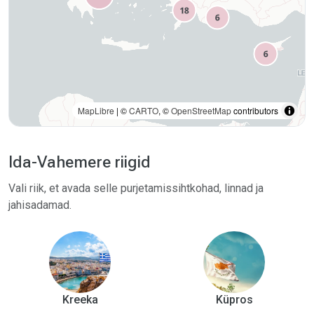
Idapoolsemal Küprose, Levan­ti ja Egiptuse suunas
muutuvad sidumisvõimalused harvemaks ning liikumisi
tuleb planeerida teadlikumalt. Paljudes piirkondades
segunevad kruiisid marina­de, linnaperded,
restoranipontoonide ja ankrukohtadega, kus tipphooajal
on ruumi ja kohalikud moorimisreeglid väga erinevad
MapLibre
| ©
CARTO
, ©
OpenStreetMap
contributors
sõltuvalt kohast.
See piirkond sobib meeskondadele, kes eelistavad
Ida-Vahemere riigid
sooja kliimaga rannikutrippimist, sagedasi kaldapeatusi
Vali riik, et avada selle purjetamissihtkohad, linnad ja
ja marsruute, mida saab tuule ümber kohandada.
jahisadamad.
Meeskonnad, kes plaanivad pikemaid avamereetappe
või kes ei soovi püsivaid tugevaid põhjatuid, peaksid
marsruute ja ajastust hoolikalt valima või alustama
varasema ja kaitstuma Joonevahemikuga. Enne
väljaminekut kontrollige sissesõidupunkte,
immigratsiooni- ja tollireegleid, marina­de saadavust,
Kreeka
Küpros