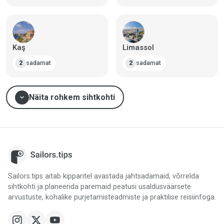
Kaş
Limassol
sadamat
sadamat
2
2
expand_more
Näita rohkem sihtkohti
Sailors.tips aitab kipparitel avastada jahtsadamaid, võrrelda
sihtkohti ja planeerida paremaid peatusi usaldusväärsete
arvustuste, kohalike purjetamisteadmiste ja praktilise reisiinfoga.