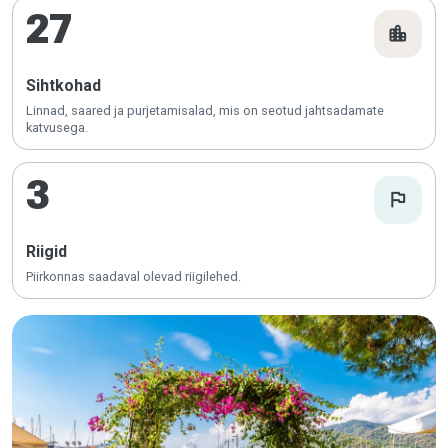
27
location_city
Sihtkohad
Linnad, saared ja purjetamisalad, mis on seotud jahtsadamate
katvusega.
3
flag
Riigid
Piirkonnas saadaval olevad riigilehed.