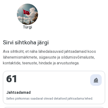
riiklikke ilmateateid Meltemi tingimuste kohta ning
kohalikke ankrukeelde, sealhulgas MPA-sid ja
Posidonia kaitsevööndeid.
Türgi
Sirvi sihtkoha järgi
Ava sihtkoht, et näha lähedalasuvaid jahtsadamaid koos
lähenemismärkmete, sügavuste ja sildumisvõimaluste,
kontaktide, teenuste, hindade ja arvustustega.
61
sailing
Jahtsadamad
Selles piirkonnas saadaval olevad detailsed jahtsadama lehed.