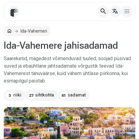
search
translate
home
Ida-Vahemeri
Avaleht
Ida-Vahemere jahisadamad
Saareketid, mägedest võimenduvad tuuled, soojad püsivad
suved ja ebaühtlane jahtsadamate võrgustik teevad Ida-
Vahemerest tänuväärse, kuid vähem ühtlase piirkonna, kui
esmapilgul paistab.
riiki
sihtkohta
sadamat
3
27
61