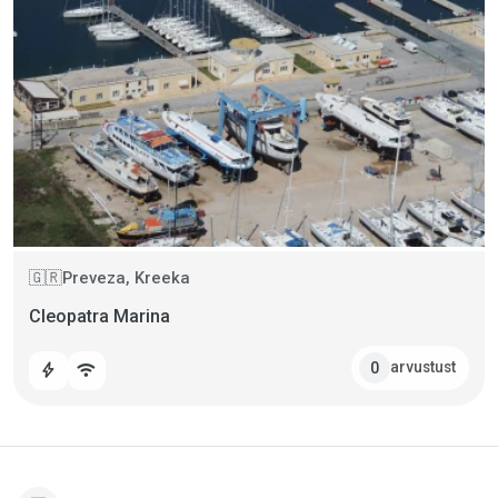
Preveza, Kreeka
🇬🇷
Cleopatra Marina
arvustust
0
bolt
wifi