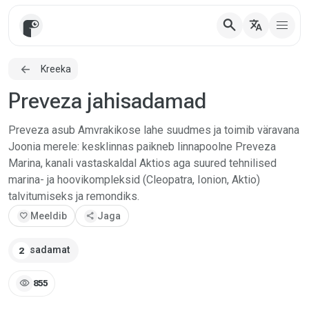
search
translate
Kreeka
Preveza jahisadamad
Preveza asub Amvrakikose lahe suudmes ja toimib väravana
Joonia merele: kesklinnas paikneb linnapoolne Preveza
Marina, kanali vastaskaldal Aktios aga suured tehnilised
marina- ja hoovikompleksid (Cleopatra, Ionion, Aktio)
talvitumiseks ja remondiks.
favorite
Meeldib
share
Jaga
sadamat
2
visibility
855