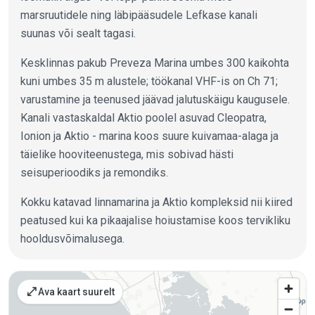
marsruutidele ning läbipääsudele Lefkase kanali
suunas või sealt tagasi.
Kesklinnas pakub Preveza Marina umbes 300 kaikohta
kuni umbes 35 m alustele; töökanal VHF-is on Ch 71;
varustamine ja teenused jäävad jalutuskäigu kaugusele.
Kanali vastaskaldal Aktio poolel asuvad Cleopatra,
Ionion ja Aktio - marina koos suure kuivamaa-alaga ja
täielike hooviteenustega, mis sobivad hästi
seisuperioodiks ja remondiks.
Kokku katavad linnamarina ja Aktio kompleksid nii kiired
peatused kui ka pikaajalise hoiustamise koos tervikliku
hooldusvõimalusega.
Kohad kaardil
open_in_full
Ava kaart suurelt