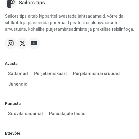
Sailors.tips aitab kipparitel avastada jahtsadamaid, võrrelda
sihtkohti ja planeerida paremaid peatusi usaldusväärsete
arvustuste, kohalike purjetamisteadmiste ja praktilise reisiinfoga.
Avasta
Sadamad
Purjetamiskaart
Purjetamismarsruudid
Juhendid
Panusta
Soovita sadamat
Panustajate tasud
Ettevõte