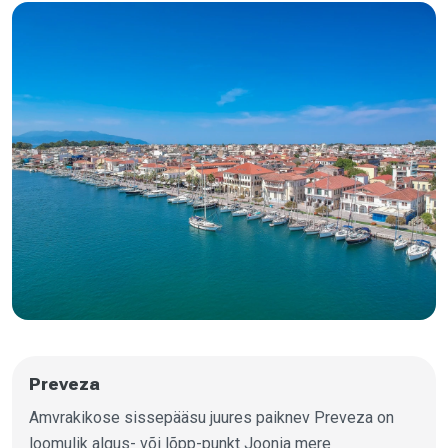
Preveza
Amvrakikose sissepääsu juures paiknev Preveza on
loomulik algus- või lõpp-punkt Joonia mere