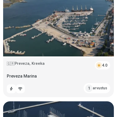
Preveza, Kreeka
🇬🇷
star
4.0
Preveza Marina
arvustus
1
bolt
wifi