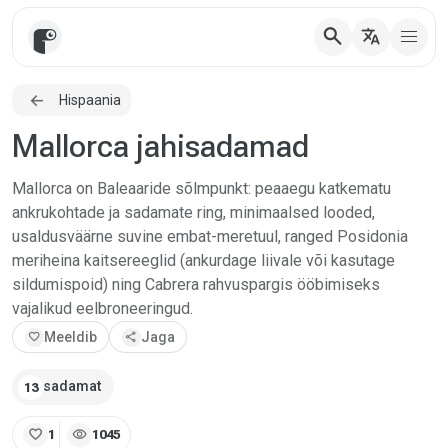
search
translate
Hispaania
Mallorca jahisadamad
Mallorca on Baleaaride sõlmpunkt: peaaegu katkematu
ankrukohtade ja sadamate ring, minimaalsed looded,
usaldusväärne suvine embat-meretuul, ranged Posidonia
meriheina kaitsereeglid (ankurdage liivale või kasutage
sildumispoid) ning Cabrera rahvuspargis ööbimiseks
vajalikud eelbroneeringud.
favorite
Meeldib
share
Jaga
sadamat
13
favorite
visibility
1
1045