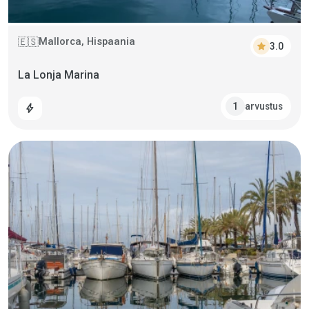
Mallorca, Hispaania
🇪🇸
star
3.0
La Lonja Marina
arvustus
1
bolt