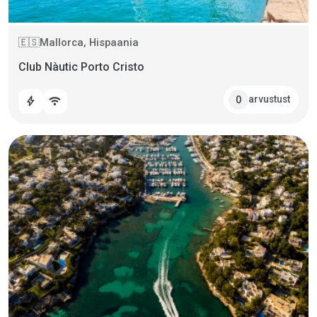
Mallorca, Hispaania
🇪🇸
Club Nàutic Porto Cristo
arvustust
0
bolt
wifi