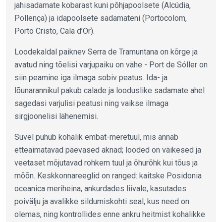
jahisadamate kobarast kuni põhjapoolsete (Alcúdia,
Pollença) ja idapoolsete sadamateni (Portocolom,
Porto Cristo, Cala d’Or).
Loodekaldal paiknev Serra de Tramuntana on kõrge ja
avatud ning tõelisi varjupaiku on vähe - Port de Sóller on
siin peamine iga ilmaga sobiv peatus. Ida- ja
lõunarannikul pakub calade ja looduslike sadamate ahel
sagedasi varjulisi peatusi ning vaikse ilmaga
sirgjoonelisi lähenemisi.
Suvel puhub kohalik embat-meretuul, mis annab
etteaimatavad päevased aknad; looded on väikesed ja
veetaset mõjutavad rohkem tuul ja õhurõhk kui tõus ja
mõõn. Keskkonnareeglid on ranged: kaitske Posidonia
oceanica meriheina, ankurdades liivale, kasutades
poivälju ja avalikke sildumiskohti seal, kus need on
olemas, ning kontrollides enne ankru heitmist kohalikke