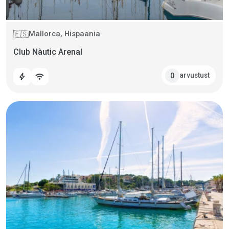
Mallorca, Hispaania
🇪🇸
Club Nàutic Arenal
arvustust
0
bolt
wifi