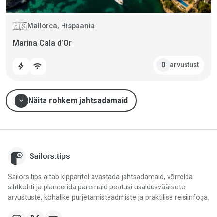
Mallorca, Hispaania
🇪🇸
Marina Cala d’Or
arvustust
0
bolt
wifi
expand_more
Näita rohkem jahtsadamaid
Sailors.tips aitab kipparitel avastada jahtsadamaid, võrrelda
sihtkohti ja planeerida paremaid peatusi usaldusväärsete
arvustuste, kohalike purjetamisteadmiste ja praktilise reisiinfoga.