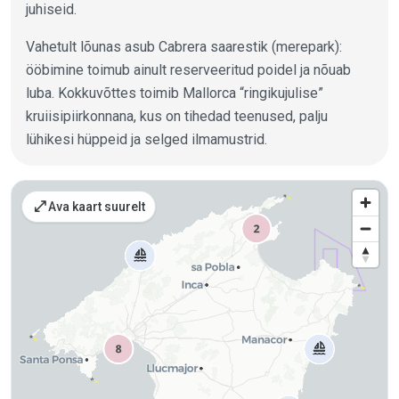
juhiseid.
Vahetult lõunas asub Cabrera saarestik (merepark):
ööbimine toimub ainult reserveeritud poidel ja nõuab
luba. Kokkuvõttes toimib Mallorca “ringikujulise”
kruiisipiirkonnana, kus on tihedad teenused, palju
lühikesi hüppeid ja selged ilmamustrid.
Kohad kaardil
open_in_full
Ava kaart suurelt