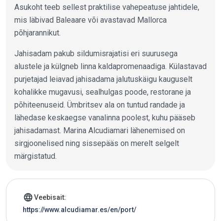
Asukoht teeb sellest praktilise vahepeatuse jahtidele,
mis läbivad Baleaare või avastavad Mallorca
põhjarannikut.
Jahisadam pakub sildumisrajatisi eri suurusega
alustele ja külgneb linna kaldapromenaadiga. Külastavad
purjetajad leiavad jahisadama jalutuskäigu kauguselt
kohalikke mugavusi, sealhulgas poode, restorane ja
põhiteenuseid. Ümbritsev ala on tuntud randade ja
lähedase keskaegse vanalinna poolest, kuhu pääseb
jahisadamast. Marina Alcudiamari lähenemised on
sirgjoonelised ning sissepääs on merelt selgelt
märgistatud.
Jahtsadama andmed
language
Veebisait:
https://www.alcudiamar.es/en/port/