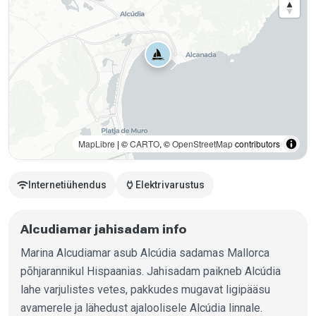
MapLibre
| ©
CARTO
, ©
OpenStreetMap
contributors
wifi
power
Internetiühendus
Elektrivarustus
Alcudiamar jahisadam info
Marina Alcudiamar asub Alcúdia sadamas Mallorca
põhjarannikul Hispaanias. Jahisadam paikneb Alcúdia
lahe varjulistes vetes, pakkudes mugavat ligipääsu
avamerele ja lähedust ajaloolisele Alcúdia linnale.