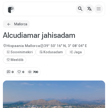
search
translate
Mallorca
Alcudiamar jahisadam
explore
location_on
Hispaania
Mallorca
39° 50' 16" N, 3° 08' 04" E
bookmark_add
Soovinimekiri
add_home
Kodusadam
share
Jaga
favorite
Meeldib
rate_review
favorite
visibility
0
0
700