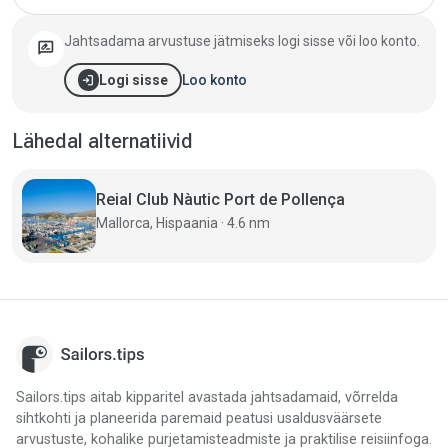
Jahtsadama arvustuse jätmiseks logi sisse või loo konto.
rate_review
login
Loo konto
Logi sisse
Lähedal alternatiivid
Reial Club Nàutic Port de Pollença
Mallorca, Hispaania · 4.6 nm
Sailors.tips aitab kipparitel avastada jahtsadamaid, võrrelda
sihtkohti ja planeerida paremaid peatusi usaldusväärsete
arvustuste, kohalike purjetamisteadmiste ja praktilise reisiinfoga.