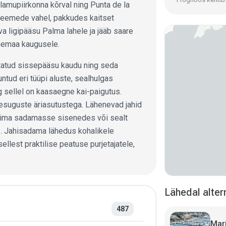
amupiirkonna kõrval ning Punta de la
 neemede vahel, pakkudes kaitset
a ligipääsu Palma lahele ja jääb saare
hemaa kaugusele.
atud sissepääsu kaudu ning seda
untud eri tüüpi aluste, sealhulgas
 sellel on kaasaegne kai-paigutus.
suguste äriasutustega. Lähenevad jahid
ärgima sadamasse sisenedes või sealt
. Jahisadama lähedus kohalikele
llest praktilise peatuse purjetajatele,
Lähedal altern
487
Mari