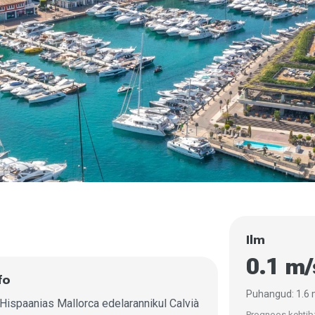
Ilm
0.1 m
fo
Puhangud: 1.6
Hispaanias Mallorca edelarannikul Calvià
Prognoos kehtib: