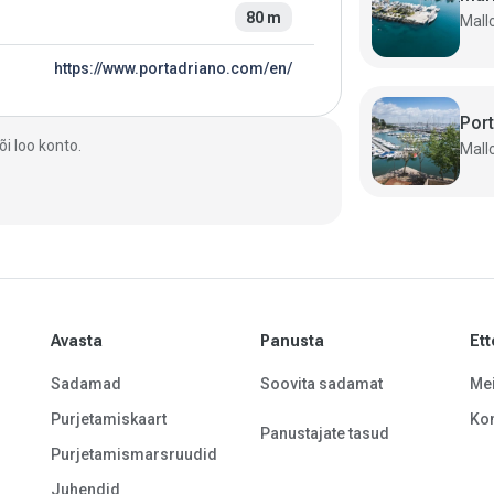
80 m
https://www.portadriano.com/en/
Por
i loo konto.
Avasta
Panusta
Ett
Sadamad
Soovita sadamat
Mei
Purjetamiskaart
Kon
Panustajate tasud
Purjetamismarsruudid
Juhendid