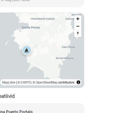
MapLibre
| ©
CARTO
, ©
OpenStreetMap
contributors
atiivid
na Puerto Portals