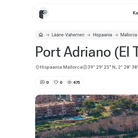
Ka
home
Lääne-Vahemeri
Hispaania
Mallorca
Avaleht
Port Adriano (El
explore
location_on
Hispaania
Mallorca
39° 29' 25" N, 2° 28' 38
rate_review
favorite
visibility
0
0
675