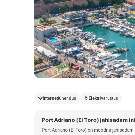
wifi
power
Internetiühendus
Elektrivarustus
Port Adriano (El Toro) jahisadam in
Port Adriano (El Toro) on moodne jahisadam 