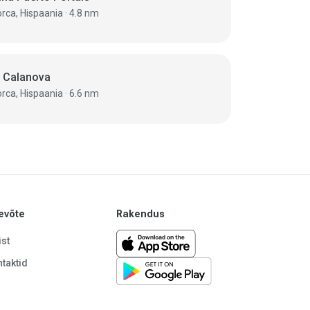
Mallorca, Hispaania · 4.8 nm
t Calanova
Mallorca, Hispaania · 6.6 nm
evõte
Rakendus
st
taktid