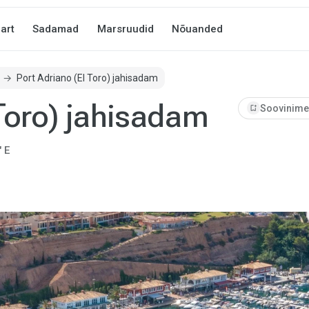
art
Sadamad
Marsruudid
Nõuanded
Port Adriano (El Toro) jahisadam
 Toro) jahisadam
bookmark_add
Soovinimek
" E