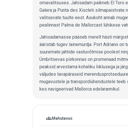
omavalitsuses. Jahisadam paikneb El Toro el
Galera ja Punta des Xiscleti silmapaistvate
valitsevate tuulte eest. Asukoht annab mugav
pealinnast Palma de Mallorcast lühikese va
Jahisadamasse pääseb merelt hästi märgist
ääristab tugev lainemurdja. Port Adriano on t
suuremate jahtide vastuvõtmise poolest ning
Ümbritsevas piirkonnas on promenaad mitme
peaksid arvestama kohaliku liiklusega ja j
väljudes tavapäraseid merendusprotseduure
mugavustele ja transpordiühendustele teeb se
kes navigeerivad Mallorca edelarannikul.
Jahtsadama andmed
groups
Mahutavus: