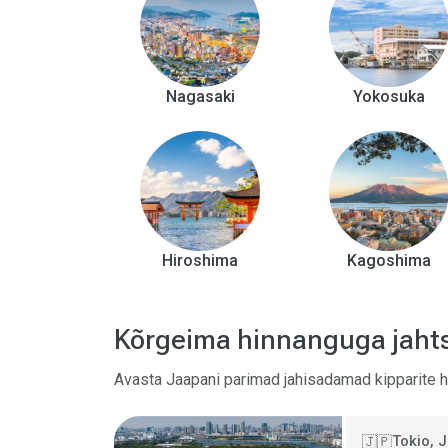
Nagasaki
Yokosuka
Hiroshima
Kagoshima
Kõrgeima hinnanguga jah
Avasta Jaapani parimad jahisadamad kipparite hi
Tokio, 
🇯🇵