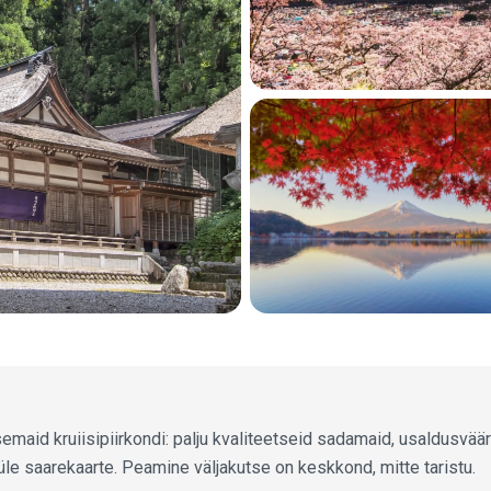
semaid kruiisipiirkondi: palju kvaliteetseid sadamaid, usaldusvää
le saarekaarte. Peamine väljakutse on keskkond, mitte taristu.