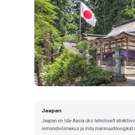
Jaapan
Jaapan on Ida-Aasia üks tehniliselt atraktiiv
remondivõimekus ja mitu marsruudiloogikat ü