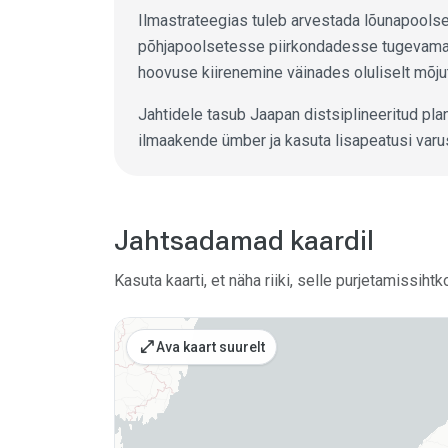
Ilmastrateegias tuleb arvestada lõunapoolse
põhjapoolsetesse piirkondadesse tugevamad
hoovuse kiirenemine väinades oluliselt mõj
Jahtidele tasub Jaapan distsiplineeritud pl
ilmaakende ümber ja kasuta lisapeatusi varu
Jahtsadamad kaardil
Kasuta kaarti, et näha riiki, selle purjetamissih
open_in_full
Ava kaart suurelt