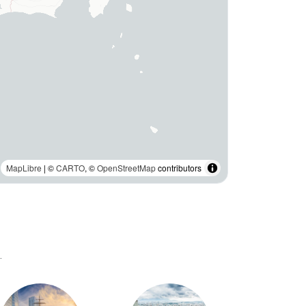
MapLibre
| ©
CARTO
, ©
OpenStreetMap
contributors
.