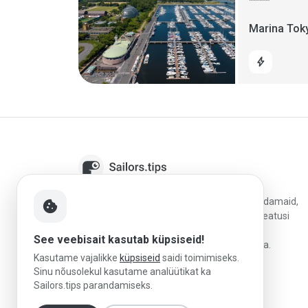
Marina To
bolt
Sailors.tips aitab kipparitel avastada jahtsadamaid,
cookie
võrrelda sihtkohti ja planeerida paremaid peatusi
usaldusväärsete arvustuste, kohalike
See veebisait kasutab küpsiseid!
purjetamisteadmiste ja praktilise reisiinfoga.
Kasutame vajalikke
küpsiseid
saidi toimimiseks.
Sinu nõusolekul kasutame analüütikat ka
Sailors.tips parandamiseks.