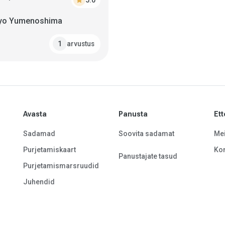
star
5.0
kyo Yumenoshima
arvustus
1
Avasta
Panusta
Ett
Sadamad
Soovita sadamat
Mei
Purjetamiskaart
Kon
Panustajate tasud
Purjetamismarsruudid
Juhendid