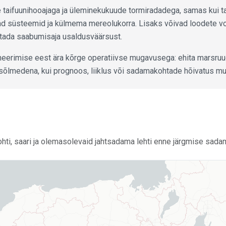
 taifuunihooajaga ja üleminekukuude tormiradadega, samas kui t
 süsteemid ja külmema mereolukorra. Lisaks võivad loodete voo
utada saabumisaja usaldusväärsust.
aneerimise eest ära kõrge operatiivse mugavusega: ehita marsruu
sõlmedena, kui prognoos, liiklus või sadamakohtade hõivatus mu
tkohti, saari ja olemasolevaid jahtsadama lehti enne järgmise sada