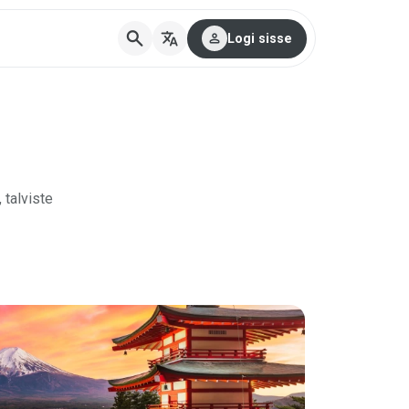
search
translate
person
Logi sisse
 talviste