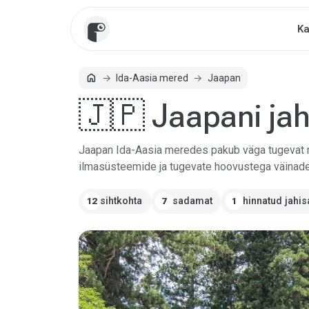
Ka
home
Ida-Aasia mered
Jaapan
Avaleht
🇯🇵 Jaapani ja
Jaapan Ida-Aasia meredes pakub väga tugevat mer
ilmasüsteemide ja tugevate hoovustega väinade 
sihtkohta
sadamat
hinnatud jahi
12
7
1