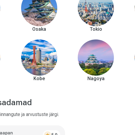
Osaka
Tokio
Kobe
Nagoya
tsadamad
nnangute ja arvustuste järgi.
Jaapan