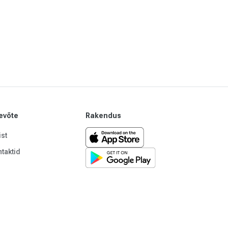
evõte
Rakendus
st
taktid