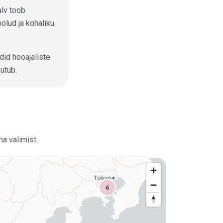
alv toob
lud ja kohaliku
did hooajaliste
utub.
ma valimist.