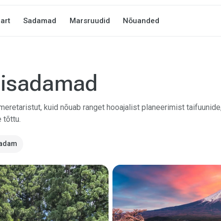
art
Sadamad
Marsruudid
Nõuanded
hisadamad
etaristut, kuid nõuab ranget hooajalist planeerimist taifuunide,
tõttu.
sadam