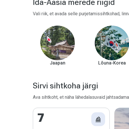
Ida-Aasia merede riigid
Vali riik, et avada selle purjetamissihtkohad, lin
Jaapan
Lõuna-Korea
Sirvi sihtkoha järgi
Ava sihtkoht, et näha lähedalasuvaid jahtsadam
7
sailing