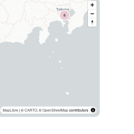
MapLibre
| ©
CARTO
, ©
OpenStreetMap
contributors