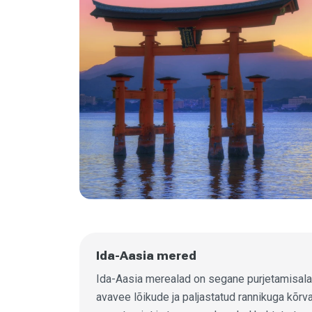
Ida-Aasia mered
Ida-Aasia merealad on segane purjetamisal
avavee lõikude ja paljastatud rannikuga kõrv