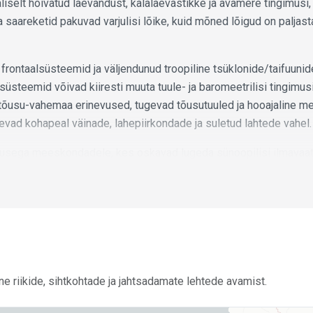
aliselt hõivatud laevandust, kalalaevastikke ja avamere tingimusi
a saareketid pakuvad varjulisi lõike, kuid mõned lõigud on paljas
rontaalsüsteemid ja väljendunud troopiline tsüklonide/taifuuni
üsteemid võivad kiiresti muuta tuule- ja baromeetrilisi tingimusi
tõusu-vahemaa erinevused, tugevad tõusutuuled ja hooajaline m
vad kohapeal väinade, lahepiirkondade ja suletud lahtede vahel.
ega meeskondadele, kes oskavad lugeda sünoopilisi ilmavaatei
laneerida pikki lõike hooajalise riski ümber. Lühikesed lõigud hä
ud meeskondadele, kuid iga marsruut, mis ületab platvormi‑av
perioodidel, nõuab hoolikat marsruutimist ja tagavaraplaanide k
ke ja piirkondlike meteoroloogiliste ning hüdrograafiliste asutust
ga, ja pidage troopiliste tsüklonite nõuandeid põhiliseks planeer
ad, kinnitage pilootimisteenused, sadamasse sisenemise ja tea
nne riikide, sihtkohtade ja jahtsadamate lehtede avamist.
 ning arvestage tõusuakende, udu ja potentsiaalselt pikkade re
 on teada udu, tugevad tõusud või hooajalised kalandustegevused