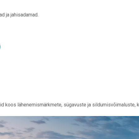
nad ja jahisadamad.
aid koos lähenemismärkmete, sügavuste ja sildumisvõimaluste, ko