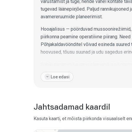
varustamist ja tuge; nende vahel kohtate tav
tugevad läänepiirjõed. Paljud rannikujooned j
avamereruumide planeerimist.
Hooajalisus — pöörduvad mussoonirežiimid, f
piirkonna peamine operatiivne piirang. Need s
Põhjakaldavöönditel võivad esineda suured 
hoovused, tõusu suunad ja udu sagedus erine
Sobib paremini kaugeveelaevanduse kogemus
pikkade üleminekutega kaubandustrafikis ja p
expand_more
Loe edasi
keskustega on vähem nõudlikud vähem kogen
üleminekuid või toimub mussooni/taifuunide 
Enne lahkumist konsulteerige vastavate riikli
Jahtsadamad kaardil
jaoks ametlike kaartide/Notices to Mariners’i
Määrake läheduses asuvad ohutud varjupaig
Kasuta kaarti, et mõista piirkonda visuaalselt e
ning kavandatud peatuskohtade kai saadavus,
logistikaetappide jaoks keskuste vahel. Kui