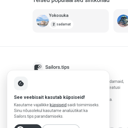
Yokosuka
sadamat
2
Sailors.tips aitab kipparitel avastada jahtsadamaid,
cookie
võrrelda sihtkohti ja planeerida paremaid peatusi
usaldusväärsete arvustuste, kohalike
See veebisait kasutab küpsiseid!
purjetamisteadmiste ja praktilise reisiinfoga.
Kasutame vajalikke
küpsiseid
saidi toimimiseks.
Sinu nõusolekul kasutame analüütikat ka
Sailors.tips parandamiseks.