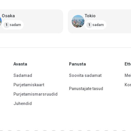
Osaka
Tokio
sadam
sadam
1
1
Avasta
Panusta
Ett
Sadamad
Soovita sadamat
Mei
Purjetamiskaart
Kon
Panustajate tasud
Purjetamismarsruudid
Juhendid