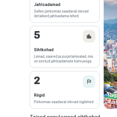
Jahtsadamad
Selles piirkonnas saadaval olevad
detailsed jahtsadama lehed.
5
location_city
Sihtkohad
Linnad, saared ja purjetamisalad, mis
on seotud jahtsadamate katvusega.
2
flag
Nag
Riigid
Piirkonnas saadaval olevad riigilehed.
2 sa
Teised populaarsed sihtkohad