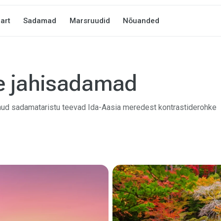
art
Sadamad
Marsruudid
Nõuanded
e jahisadamad
nenud sadamataristu teevad Ida-Aasia meredest kontrastiderohke