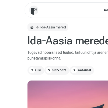
Ka
home
Ida-Aasia mered
Avaleht
Ida-Aasia mered
Tugevad hooajalised tuuled, taifuunioht ja are
purjetamispiirkonna.
riiki
sihtkohta
sadamat
2
5
7