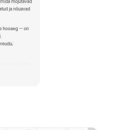
, mida mõjutavad
tatud ja nõuavad
de hooaeg — on
.
ereudu;
d, toime tulla
sti varustatud
ameret
oostamist.
ega ning iga ala
imisallikaks.
vitamise nõuded
mondi- või
, hankige