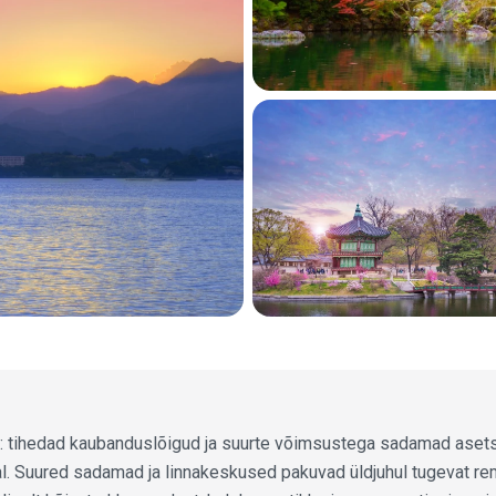
a: tihedad kaubanduslõigud ja suurte võimsustega sadamad aset
al. Suured sadamad ja linnakeskused pakuvad üldjuhul tugevat re