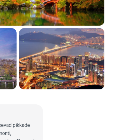
sevad pikkade
monti,