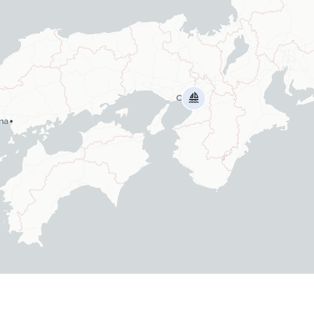
apealikuga nõu.