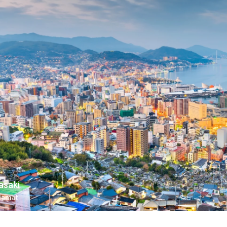
asaki
damat