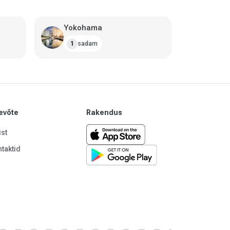
Yokohama
sadam
1
evõte
Rakendus
st
taktid