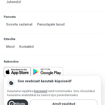
Juhendid
Panusta
Soovita sadamat
Panustajate tasud
Ettevõte
Meist
Kontaktid
Rakendus
See veebisait kasutab küpsiseid!
cookie
Made in Estonia
Kasutame vajalikke
küpsiseid
saidi toimimiseks. Sinu nõusolekul
Platvormi haldab MESF OÜ 2013-2026 ©
kasutame analüütikat ka Sailors.tips parandamiseks.
Kasutustingimused
Privaatsuspoliitika
Küpsiste poliitika
check_circle
Nõustu
Ainult vajalikud