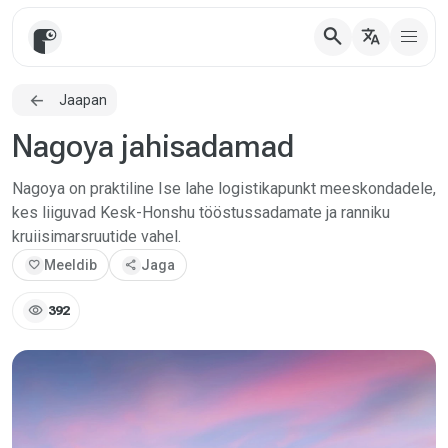
search
translate
Jaapan
Nagoya jahisadamad
Nagoya on praktiline Ise lahe logistikapunkt meeskondadele,
kes liiguvad Kesk-Honshu tööstussadamate ja ranniku
kruiisimarsruutide vahel.
favorite
Meeldib
share
Jaga
visibility
392