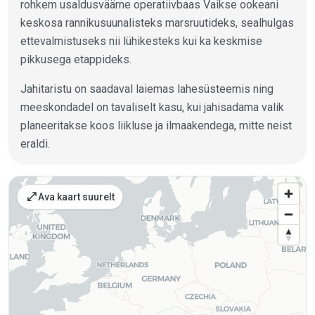
rohkem usaldusväärne operatiivbaas Vaikse ookeani
keskosa rannikusuunalisteks marsruutideks, sealhulgas
ettevalmistuseks nii lühikesteks kui ka keskmise
pikkusega etappideks.
Jahitaristu on saadaval laiemas lahesüsteemis ning
meeskondadel on tavaliselt kasu, kui jahisadama valik
planeeritakse koos liikluse ja ilmaakendega, mitte neist
eraldi.
Kohad kaardil
open_in_full
Ava kaart suurelt