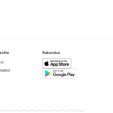
evõte
Rakendus
st
taktid