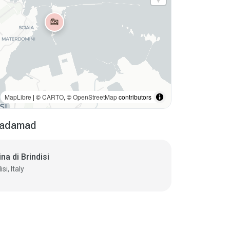
MapLibre
| ©
CARTO
, ©
OpenStreetMap
contributors
tsadamad
na di Brindisi
si, Italy