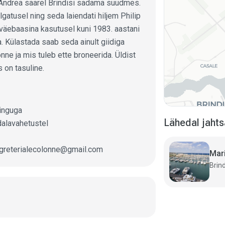
nt’Andrea saarel Brindisi sadama suudmes.
lgatusel ning seda laiendati hiljem Philip
javäebaasina kasutusel kuni 1983. aastani
ta. Külastada saab seda ainult giidiga
ne ja mis tuleb ette broneerida. Üldist
s on tasuline.
ringuga
Lähedal jah
dalavahetustel
greterialecolonne@gmail.com
Mari
Brindi