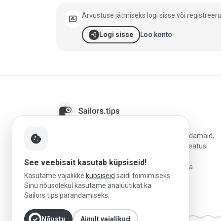
Arvustuse jätmiseks logi sisse või registreeru
rate_review
login
Loo konto
Logi sisse
Sailors.tips aitab kipparitel avastada jahtsadamaid,
cookie
võrrelda sihtkohti ja planeerida paremaid peatusi
usaldusväärsete arvustuste, kohalike
See veebisait kasutab küpsiseid!
purjetamisteadmiste ja praktilise reisiinfoga.
Kasutame vajalikke
küpsiseid
saidi toimimiseks.
Sinu nõusolekul kasutame analüütikat ka
Sailors.tips parandamiseks.
check_circle
Nõustu
Ainult vajalikud