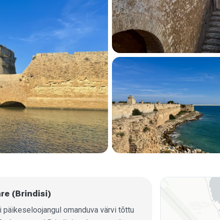
re (Brindisi)
õi päikeseloojangul omanduva värvi tõttu