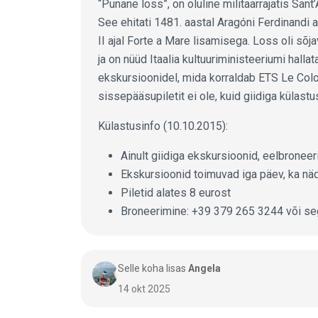
“Punane loss”, on oluline militaarrajatis Sa
See ehitati 1481. aastal Aragóni Ferdinandi a
II ajal Forte a Mare lisamisega. Loss oli sõ
ja on nüüd Itaalia kultuuriministeeriumi halla
ekskursioonidel, mida korraldab ETS Le Colon
sissepääsupiletit ei ole, kuid giidiga külastu
Külastusinfo (10.10.2015):
Ainult giidiga ekskursioonid, eelbronee
Ekskursioonid toimuvad iga päev, ka nä
Piletid alates 8 eurost
Broneerimine: +39 379 265 3244 või
se
Selle koha lisas
Angela
14 okt 2025