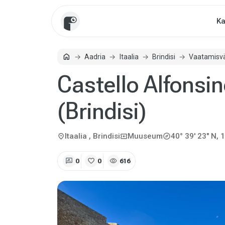
Ka
home
Aadria
Itaalia
Brindisi
Vaatamisv
Avaleht
Castello Alfonsin
(Brindisi)
explore
location_on
local_activity
Itaalia
, Brindisi
Muuseum
40° 39' 23" N, 1
rate_review
favorite
visibility
0
0
616