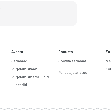
.
Avasta
Panusta
Ett
Sadamad
Soovita sadamat
Mei
Purjetamiskaart
Kon
Panustajate tasud
Purjetamismarsruudid
Juhendid