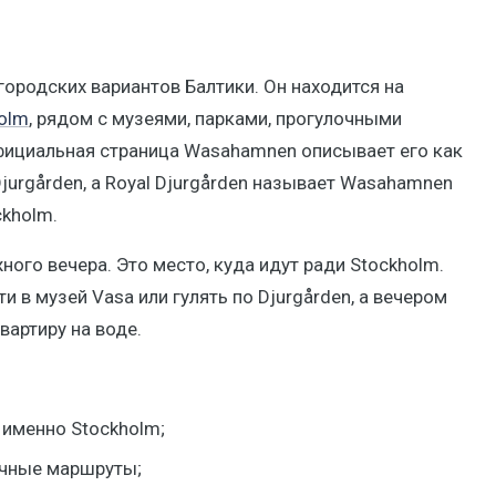
городских вариантов Балтики. Он находится на
olm
, рядом с музеями, парками, прогулочными
фициальная страница Wasahamnen описывает его как
urgården, а Royal Djurgården называет Wasahamnen
ckholm.
ного вечера. Это место, куда идут ради Stockholm.
и в музей Vasa или гулять по Djurgården, а вечером
вартиру на воде.
т именно Stockholm;
очные маршруты;