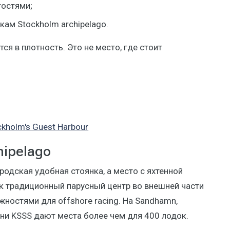
гостями;
ам Stockholm archipelago.
я в плотность. Это не место, где стоит
ckholm's Guest Harbour
hipelago
ородская удобная стоянка, а место с яхтенной
к традиционный парусный центр во внешней части
жностями для offshore racing. На Sandhamn,
ани KSSS дают места более чем для 400 лодок.