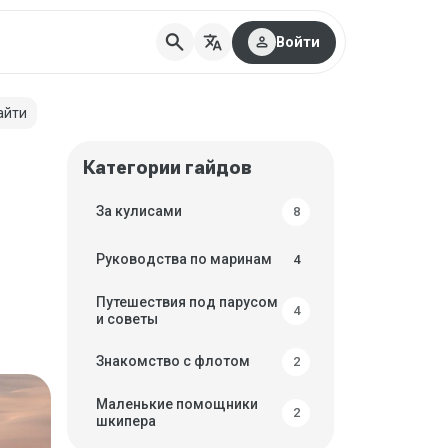
search
translate
person
Войти
айти
Категории гайдов
За кулисами
8
Руководства по маринам
4
Путешествия под парусом
4
и советы
Знакомство с флотом
2
Маленькие помощники
2
шкипера