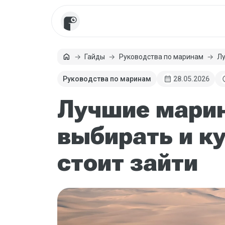
home
Гайды
Руководства по маринам
Лу
Главная
calendar_month
sc
Руководства по маринам
28.05.2026
Лучшие марин
выбирать и к
стоит зайти