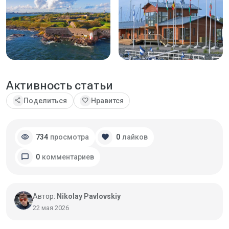
Активность статьи
share
favorite
Поделиться
Нравится
visibility
favorite
734
просмотра
0
лайков
chat_bubble
0
комментариев
Автор:
Nikolay Pavlovskiy
22 мая 2026