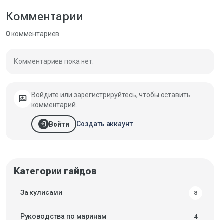
Комментарии
0
комментариев
Комментариев пока нет.
Войдите или зарегистрируйтесь, чтобы оставить
rate_review
комментарий.
login
Создать аккаунт
Войти
Категории гайдов
За кулисами
8
Руководства по маринам
4