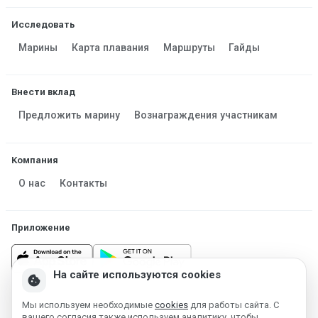
Исследовать
Марины
Карта плавания
Маршруты
Гайды
Внести вклад
Предложить марину
Вознаграждения участникам
Компания
О нас
Контакты
Приложение
На сайте используются cookies
cookie
Мы используем необходимые
cookies
для работы сайта. С
Made in Estonia
вашего согласия также используем аналитику, чтобы