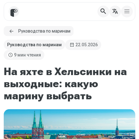
search
translate
Руководства по маринам
calendar_month
Руководства по маринам
22.05.2026
schedule
9 мин чтения
На яхте в Хельсинки на
выходные: какую
марину выбрать