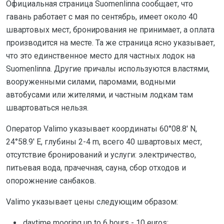
Официальная страница Suomenlinna сообщает, что
гавань работает с мая по сентябрь, имеет около 40
швартовых мест, бронирования не принимает, а оплата
производится на месте. Та же страница ясно указывает,
что это единственное место для частных лодок на
Suomenlinna. Другие причалы используются властями,
вооруженными силами, паромами, водными
автобусами или жителями, и частным лодкам там
швартоваться нельзя.
Оператор Valimo указывает координаты 60°08.8' N,
24°58.9' E, глубины 2-4 m, всего 40 швартовых мест,
отсутствие бронирований и услуги: электричество,
питьевая вода, прачечная, сауна, сбор отходов и
опорожнение санбаков.
Valimo указывает цены следующим образом:
daytime mooring up to 6 hours - 10 euros;