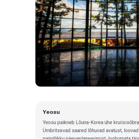
Yeosu
Yeosu paikneb Lõuna-Korea ühe kruiisisõb
Ümbritsevad saared lõhuvad avatust, loovad 
paindlikku päevaplaneerimist, loobumata täis