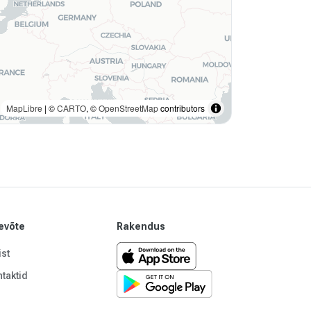
MapLibre
| ©
CARTO
, ©
OpenStreetMap
contributors
evõte
Rakendus
st
taktid