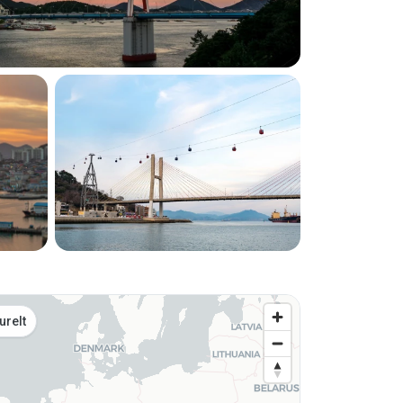
ardil
urelt