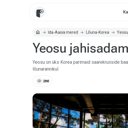
Ka
home
Ida-Aasia mered
Lõuna-Korea
Yeos
Avaleht
Yeosu jahisada
Yeosu on üks Korea parimaid saarekruiiside ba
lõunarannikul.
visibility
266