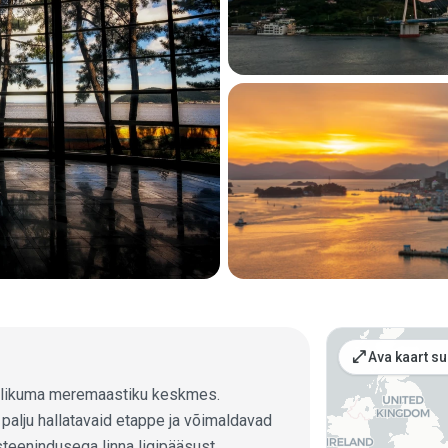
Kohad ka
open_in_full
Ava kaart su
ralikuma meremaastiku keskmes.
palju hallatavaid etappe ja võimaldavad
teenindusega linna ligipääsust.