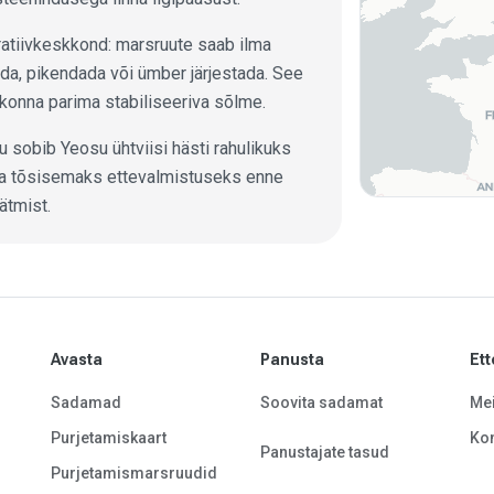
ratiivkeskkond: marsruute saab ilma
da, pikendada või ümber järjestada. See
onna parima stabiliseeriva sõlme.
u sobib Yeosu ühtviisi hästi rahulikuks
s ja tõsisemaks ettevalmistuseks enne
ätmist.
Avasta
Panusta
Ett
Sadamad
Soovita sadamat
Mei
Purjetamiskaart
Kon
Panustajate tasud
Purjetamismarsruudid