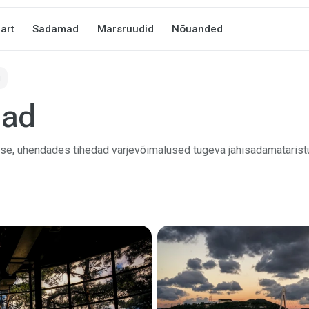
art
Sadamad
Marsruudid
Nõuanded
u
mad
ase, ühendades tihedad varjevõimalused tugeva jahisadamataris