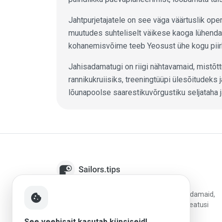
Jahtpurjetajatele on see väga väärtuslik ope
muutudes suhteliselt väikese kaoga lühenda
kohanemisvõime teeb Yeosust ühe kogu piirk
Jahisadamatugi on riigi nähtavamaid, mistõtt
rannikukruiisiks, treeningtüüpi ülesõitudek
lõunapoolse saarestikuvõrgustiku seljataha j
Sailors.tips aitab kipparitel avastada jahtsadamaid,
cookie
võrrelda sihtkohti ja planeerida paremaid peatusi
usaldusväärsete arvustuste, kohalike
See veebisait kasutab küpsiseid!