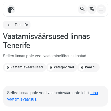
search
translate
Tenerife
Vaatamisväärsused linnas
Tenerife
Selles linnas pole veel vaatamisväärsusi lisatud.
vaatamisväärsused
kategooriad
kaardil
0
0
0
Selles linnas pole veel vaatamisväärsuste lehti.
Lisa
vaatamisväärsus
.