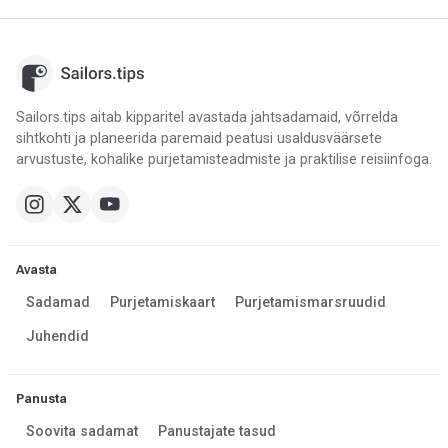
Sailors.tips aitab kipparitel avastada jahtsadamaid, võrrelda
sihtkohti ja planeerida paremaid peatusi usaldusväärsete
arvustuste, kohalike purjetamisteadmiste ja praktilise reisiinfoga.
Avasta
Sadamad
Purjetamiskaart
Purjetamismarsruudid
Juhendid
Panusta
Soovita sadamat
Panustajate tasud