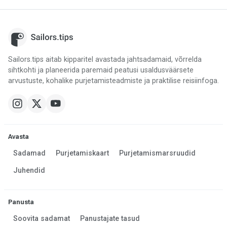
Sailors.tips aitab kipparitel avastada jahtsadamaid, võrrelda
sihtkohti ja planeerida paremaid peatusi usaldusväärsete
arvustuste, kohalike purjetamisteadmiste ja praktilise reisiinfoga.
Avasta
Sadamad
Purjetamiskaart
Purjetamismarsruudid
Juhendid
Panusta
Soovita sadamat
Panustajate tasud