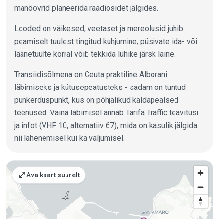
manöövrid planeerida raadiosidet jälgides.
Looded on väikesed; veetaset ja mereolusid juhib
peamiselt tuulest tingitud kuhjumine, püsivate ida- või
läänetuulte korral võib tekkida lühike järsk laine.
Transiidisõlmena on Ceuta praktiline Alborani
läbimiseks ja kütusepeatusteks - sadam on tuntud
punkerduspunkt, kus on põhjalikud kaldapealsed
teenused. Väina läbimisel annab Tarifa Traffic teavitusi
ja infot (VHF 10, alternatiiv 67), mida on kasulik jälgida
nii lähenemisel kui ka väljumisel.
Kohad kaardil
open_in_full
Ava kaart suurelt