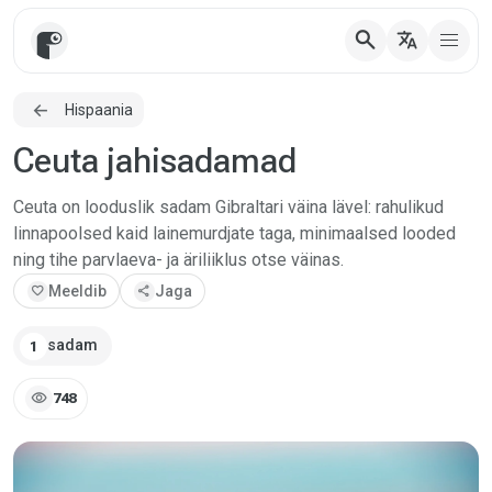
search
translate
Hispaania
Ceuta jahisadamad
Ceuta on looduslik sadam Gibraltari väina lävel: rahulikud
linnapoolsed kaid lainemurdjate taga, minimaalsed looded
ning tihe parvlaeva- ja äriliiklus otse väinas.
favorite
Meeldib
share
Jaga
sadam
1
visibility
748