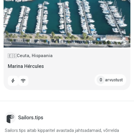
Ceuta, Hispaania
🇪🇸
Marina Hércules
arvustust
0
bolt
wifi
Sailors.tips aitab kipparitel avastada jahtsadamaid, võrrelda