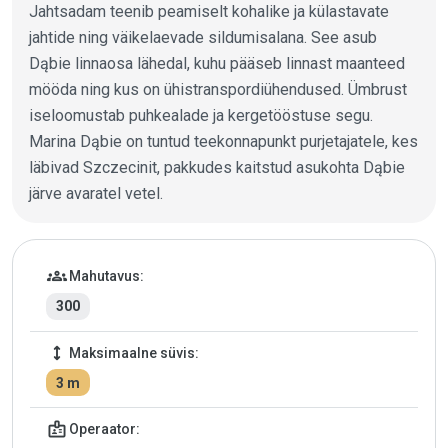
Jahtsadam teenib peamiselt kohalike ja külastavate
jahtide ning väikelaevade sildumisalana. See asub
Dąbie linnaosa lähedal, kuhu pääseb linnast maanteed
mööda ning kus on ühistranspordiühendused. Ümbrust
iseloomustab puhkealade ja kergetööstuse segu.
Marina Dąbie on tuntud teekonnapunkt purjetajatele, kes
läbivad Szczecinit, pakkudes kaitstud asukohta Dąbie
järve avaratel vetel.
Jahtsadama andmed
groups
Mahutavus:
300
height
Maksimaalne süvis:
3 m
badge
Operaator: