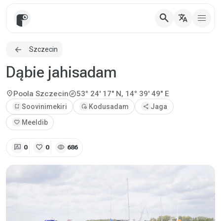
search
translate
Szczecin
Dąbie jahisadam
explore
location_on
Poola
Szczecin
53° 24' 17" N, 14° 39' 49" E
bookmark_add
Soovinimekiri
add_home
Kodusadam
share
Jaga
favorite
Meeldib
rate_review
favorite
visibility
0
0
686