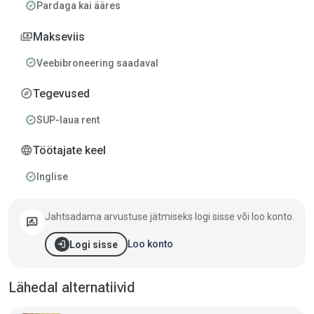
verified
Pardaga kai ääres
payments
Makseviis
verified
Veebibroneering saadaval
explore
Tegevused
verified
SUP-laua rent
language
Töötajate keel
verified
Inglise
Jahtsadama arvustuse jätmiseks logi sisse või loo konto.
rate_review
login
Loo konto
Logi sisse
Lähedal alternatiivid