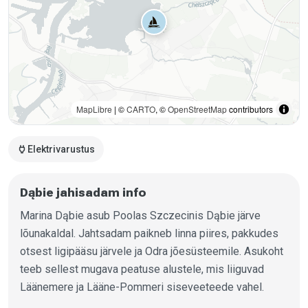
MapLibre
| ©
CARTO
, ©
OpenStreetMap
contributors
power
Elektrivarustus
Dąbie jahisadam info
Marina Dąbie asub Poolas Szczecinis Dąbie järve
lõunakaldal. Jahtsadam paikneb linna piires, pakkudes
otsest ligipääsu järvele ja Odra jõesüsteemile. Asukoht
teeb sellest mugava peatuse alustele, mis liiguvad
Läänemere ja Lääne-Pommeri siseveeteede vahel.