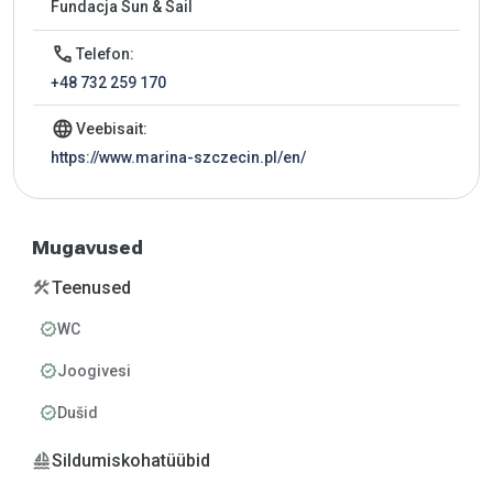
Fundacja Sun & Sail
call
Telefon:
+48 732 259 170
language
Veebisait:
https://www.marina-szczecin.pl/en/
Mugavused
construction
Teenused
verified
WC
verified
Joogivesi
verified
Dušid
sailing
Sildumiskohatüübid