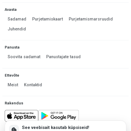
Avasta
Sadamad
Purjetamiskaart
Purjetamismarsruudid
Juhendid
Panusta
Soovita sadamat
Panustajate tasud
Ettevõte
Meist
Kontaktid
Rakendus
See veebisait kasutab küpsiseid!
cookie