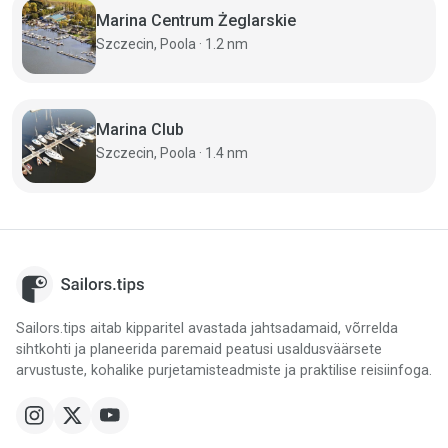
Marina Centrum Żeglarskie
Szczecin, Poola · 1.2 nm
Marina Club
Szczecin, Poola · 1.4 nm
Sailors.tips aitab kipparitel avastada jahtsadamaid, võrrelda
sihtkohti ja planeerida paremaid peatusi usaldusväärsete
arvustuste, kohalike purjetamisteadmiste ja praktilise reisiinfoga.