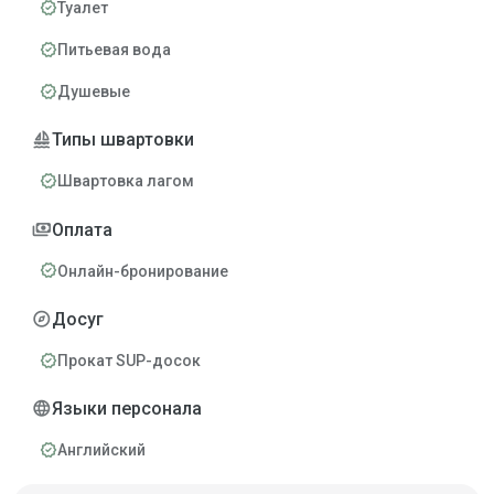
verified
Туалет
verified
Питьевая вода
verified
Душевые
sailing
Типы швартовки
verified
Швартовка лагом
payments
Оплата
verified
Онлайн-бронирование
explore
Досуг
verified
Прокат SUP-досок
language
Языки персонала
verified
Английский