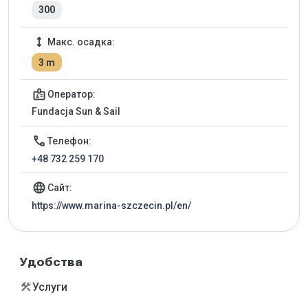
300
height
Макс. осадка:
3 m
badge
Оператор:
Fundacja Sun & Sail
call
Телефон:
+48 732 259 170
language
Сайт:
https://www.marina-szczecin.pl/en/
Удобства
construction
Услуги