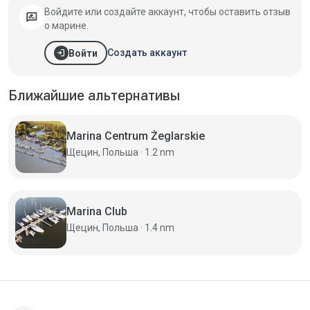
Войдите или создайте аккаунт, чтобы оставить отзыв
rate_review
о марине.
login
Создать аккаунт
Войти
Ближайшие альтернативы
Marina Centrum Żeglarskie
Щецин, Польша · 1.2 nm
Marina Club
Щецин, Польша · 1.4 nm