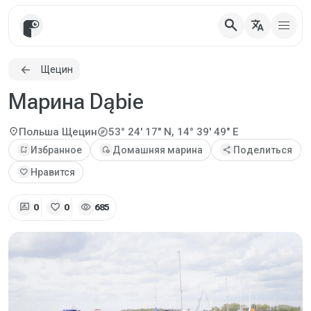
search
translate
Щецин
Марина Dąbie
explore
location_on
Польша
Щецин
53° 24' 17" N, 14° 39' 49" E
bookmark_add
Избранное
add_home
Домашняя марина
share
Поделиться
favorite
Нравится
rate_review
favorite
visibility
0
0
685