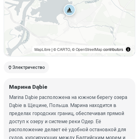
MapLibre
| ©
CARTO
, ©
OpenStreetMap
contributors
power
Электричество
Марина Dąbie
Marina Dąbie расположена на южном берегу озера
Dąbie в Щецине, Польша. Марина находится в
пределах городских границ, обеспечивая прямой
доступ к озеру и системе реки Одер. Её
расположение делает её удобной остановкой для
судов, курсирующих между Балтийским морем и