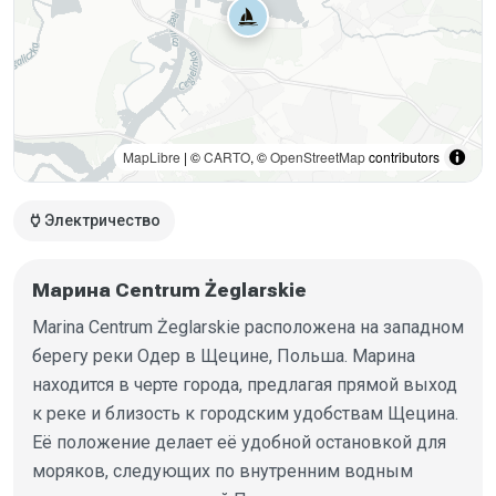
MapLibre
| ©
CARTO
, ©
OpenStreetMap
contributors
power
Электричество
Марина Centrum Żeglarskie
Marina Centrum Żeglarskie расположена на западном
берегу реки Одер в Щецине, Польша. Марина
находится в черте города, предлагая прямой выход
к реке и близость к городским удобствам Щецина.
Её положение делает её удобной остановкой для
моряков, следующих по внутренним водным