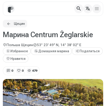
search
translate
Щецин
Марина Centrum Żeglarskie
explore
location_on
Польша
Щецин
53° 23' 49" N, 14° 38' 02" E
bookmark_add
Избранное
add_home
Домашняя марина
share
Поделиться
favorite
Нравится
rate_review
favorite
visibility
0
0
679