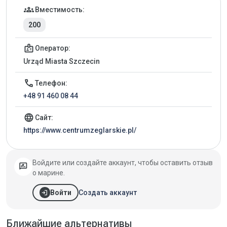
Детали марины
groups
Вместимость:
200
badge
Оператор:
Urząd Miasta Szczecin
call
Телефон:
+48 91 460 08 44
language
Сайт:
https://www.centrumzeglarskie.pl/
Войдите или создайте аккаунт, чтобы оставить отзыв
rate_review
о марине.
login
Создать аккаунт
Войти
Ближайшие альтернативы