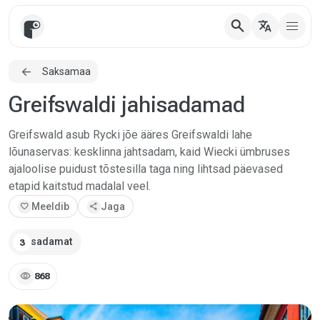
search
translate
Saksamaa
Greifswaldi jahisadamad
Greifswald asub Rycki jõe ääres Greifswaldi lahe
lõunaservas: kesklinna jahtsadam, kaid Wiecki ümbruses
ajaloolise puidust tõstesilla taga ning lihtsad päevased
etapid kaitstud madalal veel.
favorite
Meeldib
share
Jaga
sadamat
3
visibility
868