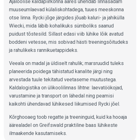
Ajaloolise kaldapiirkonna ääres ühendab linnasadam
muuseumlaevad külaliskohtadega, tuues meeskonna
otse linna. Rycki jõge järgides jõuab kaluri- ja jahikülla
Wiecki, mida läbib kohalikuks sümboliks saanud
puidust tõstesild. Sillast edasi viib lühike lõik avatud
boddeni vetesse, mis sobivad hästi treeningsõitudeks
ja rahulikeks rannikuetappideks.
Veeala on madal ja üldiselt rahulik; marsruudid tuleks
planeerida poidega tähistatud kanalite järgi ning
arvestada tuule tekitatud veetaseme muutustega.
Kaldalogistika on ülikoolilinnas lihtne: laevatöökojad,
varustamine ja transport on lähedal ning peamisi
kaikohti ühendavad lühikesed liikumised Rycki jõel.
Kõrghooaeg toob regatte ja treeninguid, kuid ka hooaja
äärealadel on Greifswald praktiline baas lühikeste
ilmaakende kasutamiseks.