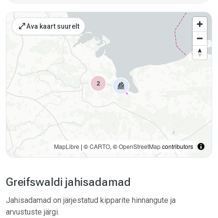
Kohad kaardil
open_in_full
Ava kaart suurelt
MapLibre
| ©
CARTO
, ©
OpenStreetMap
contributors
Greifswaldi jahisadamad
Jahisadamad on järjestatud kipparite hinnangute ja
arvustuste järgi.