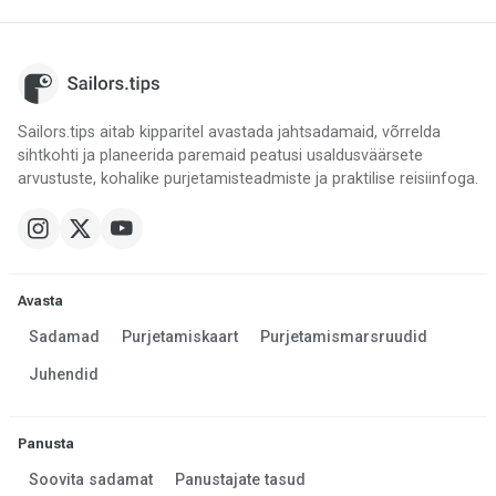
Sailors.tips aitab kipparitel avastada jahtsadamaid, võrrelda
sihtkohti ja planeerida paremaid peatusi usaldusväärsete
arvustuste, kohalike purjetamisteadmiste ja praktilise reisiinfoga.
Avasta
Sadamad
Purjetamiskaart
Purjetamismarsruudid
Juhendid
Panusta
Soovita sadamat
Panustajate tasud