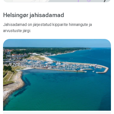
Helsingør jahisadamad
Jahisadamad on järjestatud kipparite hinnangute ja
arvustuste järgi.