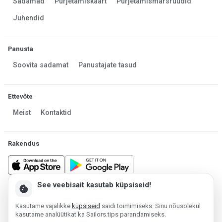
Sadamad
Purjetamiskaart
Purjetamismarsruudid
Juhendid
Panusta
Soovita sadamat
Panustajate tasud
Ettevõte
Meist
Kontaktid
Rakendus
See veebisait kasutab küpsiseid!
cookie
Made in Estonia
Kasutame vajalikke
küpsiseid
saidi toimimiseks. Sinu nõusolekul
Platvormi haldab MESF OÜ 2013-2026 ©
kasutame analüütikat ka Sailors.tips parandamiseks.
Kasutustingimused
Privaatsuspoliitika
Küpsiste poliitika