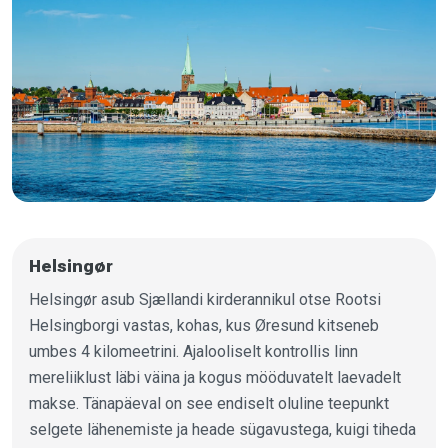
Helsingør
Helsingør asub Sjællandi kirderannikul otse Rootsi
Helsingborgi vastas, kohas, kus Øresund kitseneb
umbes 4 kilomeetrini. Ajalooliselt kontrollis linn
mereliiklust läbi väina ja kogus mööduvatelt laevadelt
makse. Tänapäeval on see endiselt oluline teepunkt
selgete lähenemiste ja heade sügavustega, kuigi tiheda