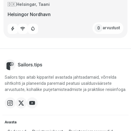
Helsingør, Taani
🇩🇰
Helsingor Nordhavn
arvustust
0
bolt
wifi
water_drop
Sailors.tips aitab kipparitel avastada jahtsadamaid, võrrelda
sihtkohti ja planeerida paremaid peatusi usaldusväärsete
arvustuste, kohalike purjetamisteadmiste ja praktilise reisiinfoga.
Avasta