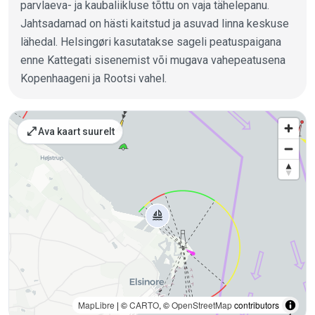
parvlaeva- ja kaubaliikluse tõttu on vaja tähelepanu.
Jahtsadamad on hästi kaitstud ja asuvad linna keskuse
lähedal. Helsingøri kasutatakse sageli peatuspaigana
enne Kattegati sisenemist või mugava vahepeatusena
Kopenhaageni ja Rootsi vahel.
Kohad kaardil
open_in_full
Ava kaart suurelt
MapLibre
| ©
CARTO
, ©
OpenStreetMap
contributors