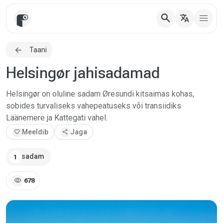
search
translate
Taani
Helsingør jahisadamad
Helsingør on oluline sadam Øresundi kitsaimas kohas,
sobides turvaliseks vahepeatuseks või transiidiks
Läänemere ja Kattegati vahel.
favorite
Meeldib
share
Jaga
sadam
1
visibility
678