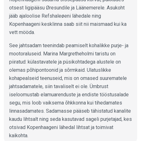
otsest ligipääsu Øresundile ja Läänemerele. Asukoht
jääb ajaloolise Refshaleøeni lähedale ning
Kopenhaageni kesklinna saab siit nii maismaad kui ka
vett mööda.
See jahtsadam teenindab peamiselt kohalikke purje- ja
mootoraluseid. Marina Margretheholmi taristu on
piiratud: külastavatele ja püsikohtadega alustele on
olemas põhipontoonid ja sõrmkaid. Ulatuslikke
kohapealseid teenuseid, mis on omased suurematele
jahtsadamatele, siin tavaliselt ei ole. Ümbrust
iseloomustab elamuarenduste ja endiste tööstusalade
segu, mis loob vaiksema õhkkonna kui tihedamates
linnasadamates. Sadamasse pääseb tähistatud kanalite
kaudu lihtsalt ning seda kasutavad sageli purjetajad, kes
otsivad Kopenhaageni lähedal lihtsat ja toimivat
kaikohta.