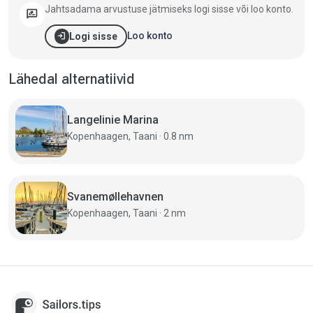
Jahtsadama arvustuse jätmiseks logi sisse või loo konto.
rate_review
login
Loo konto
Logi sisse
Lähedal alternatiivid
Langelinie Marina
Kopenhaagen, Taani · 0.8 nm
Svanemøllehavnen
Kopenhaagen, Taani · 2 nm