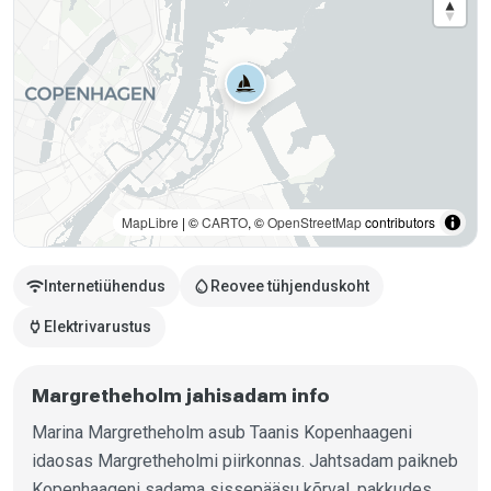
MapLibre
| ©
CARTO
, ©
OpenStreetMap
contributors
wifi
water_drop
Internetiühendus
Reovee tühjenduskoht
power
Elektrivarustus
Margretheholm jahisadam info
Marina Margretheholm asub Taanis Kopenhaageni
idaosas Margretheholmi piirkonnas. Jahtsadam paikneb
Kopenhaageni sadama sissepääsu kõrval, pakkudes