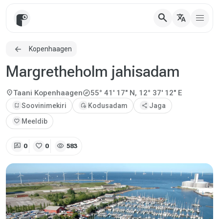
search
translate
Kopenhaagen
Margretheholm jahisadam
explore
location_on
Taani
Kopenhaagen
55° 41' 17" N, 12° 37' 12" E
bookmark_add
Soovinimekiri
add_home
Kodusadam
share
Jaga
favorite
Meeldib
rate_review
favorite
visibility
0
0
583