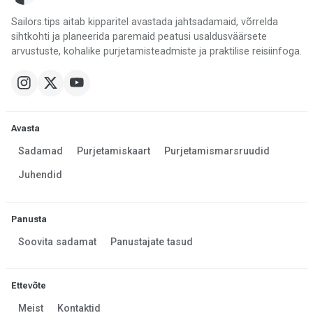
Sailors.tips aitab kipparitel avastada jahtsadamaid, võrrelda
sihtkohti ja planeerida paremaid peatusi usaldusväärsete
arvustuste, kohalike purjetamisteadmiste ja praktilise reisiinfoga.
Avasta
Sadamad
Purjetamiskaart
Purjetamismarsruudid
Juhendid
Panusta
Soovita sadamat
Panustajate tasud
Ettevõte
Meist
Kontaktid