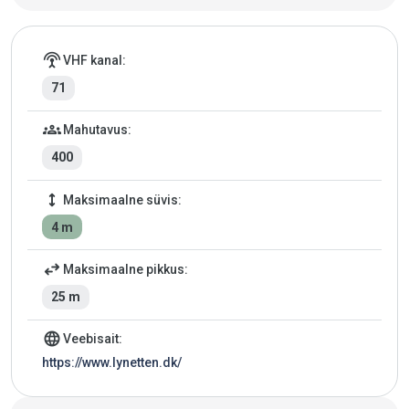
Jahtsadama andmed
settings_input_antenna
VHF kanal:
71
groups
Mahutavus:
400
height
Maksimaalne süvis:
4 m
swap_horiz
Maksimaalne pikkus:
25 m
language
Veebisait:
https://www.lynetten.dk/