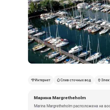
wifi
water_drop
power
Интернет
Слив сточных вод
Элек
Марина Margretheholm
Marina Margretheholm расположена на во