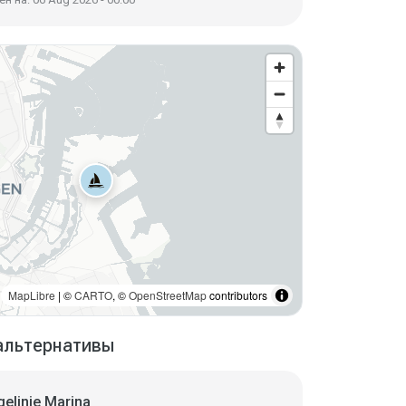
MapLibre
| ©
CARTO
, ©
OpenStreetMap
contributors
альтернативы
elinie Marina