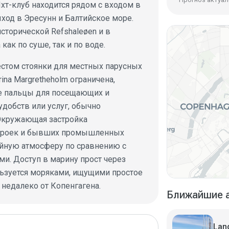
Яхт-клуб находится рядом с входом в
ход в Эресунн и Балтийское море.
сторической Refshaleøen и в
ак по суше, так и по воде.
естом стоянки для местных парусных
ina Margretheholm ограничена,
е пальцы для посещающих и
удобств или услуг, обычно
Окружающая застройка
строек и бывших промышленных
ойную атмосферу по сравнению с
и. Доступ в марину прост через
льзуется моряками, ищущими простое
недалеко от Копенгагена.
Ближайшие 
Lang