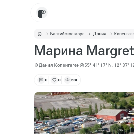
home
Балтийское море
Дания
Копенгаг
Главная
Марина Margre
explore
location_on
Дания
Копенгаген
55° 41' 17" N, 12° 37' 1
rate_review
favorite
visibility
0
0
581