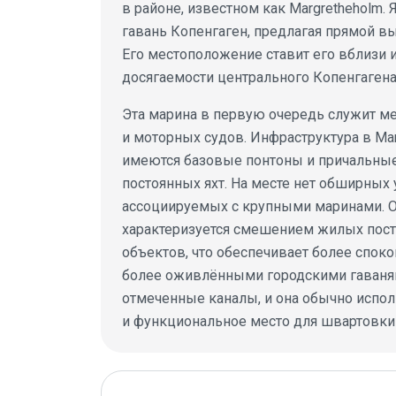
в районе, известном как Margretheholm. 
гавань Копенгаген, предлагая прямой вы
Его местоположение ставит его вблизи и
досягаемости центрального Копенгагена к
Эта марина в первую очередь служит м
и моторных судов. Инфраструктура в Mar
имеются базовые понтоны и причальны
постоянных яхт. На месте нет обширных 
ассоциируемых с крупными маринами. 
характеризуется смешением жилых по
объектов, что обеспечивает более спок
более оживлёнными городскими гаваням
отмеченные каналы, и она обычно испо
и функциональное место для швартовки 