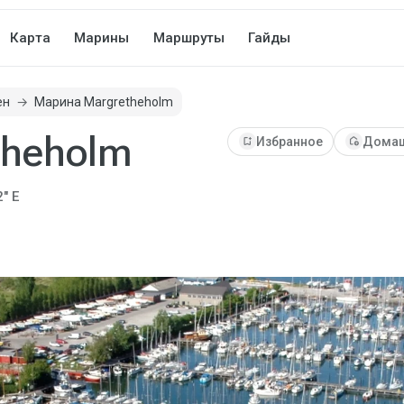
Карта
Марины
Маршруты
Гайды
ен
Марина Margretheholm
theholm
bookmark_add
Избранное
add_home
Домаш
2" E