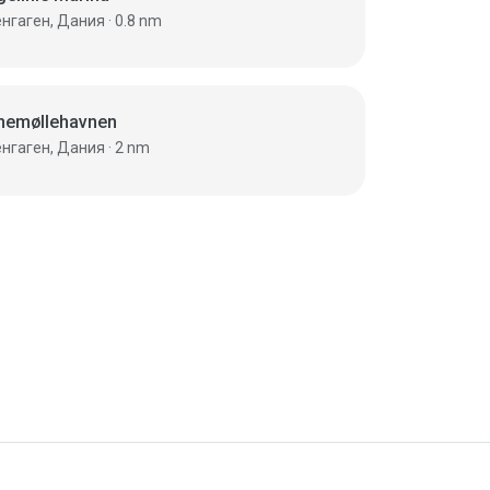
Копенгаген, Дания · 0.8 nm
nemøllehavnen
Копенгаген, Дания · 2 nm