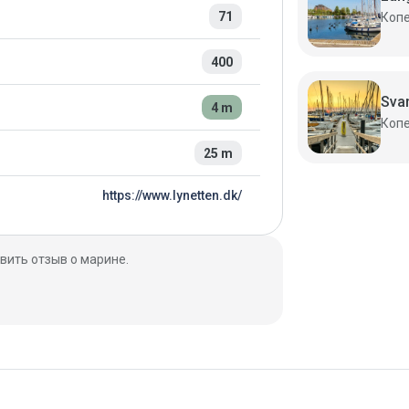
71
400
Sva
4 m
25 m
https://www.lynetten.dk/
вить отзыв о марине.