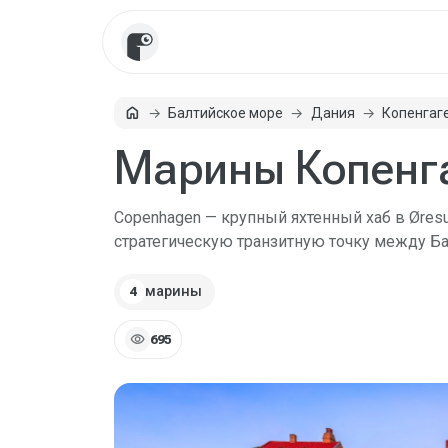
home
Балтийское море
Дания
Копенгаг
Главная
Марины Копенг
Copenhagen — крупный яхтенный хаб в Øres
стратегическую транзитную точку между Б
марины
4
visibility
695