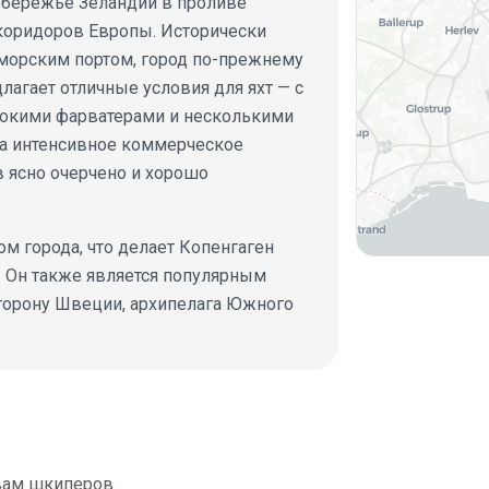
обережье Зеландии в проливе
коридоров Европы. Исторически
морским портом, город по-прежнему
лагает отличные условия для яхт — с
бокими фарватерами и несколькими
на интенсивное коммерческое
 ясно очерчено и хорошо
м города, что делает Копенгаген
. Он также является популярным
сторону Швеции, архипелага Южного
вам шкиперов.