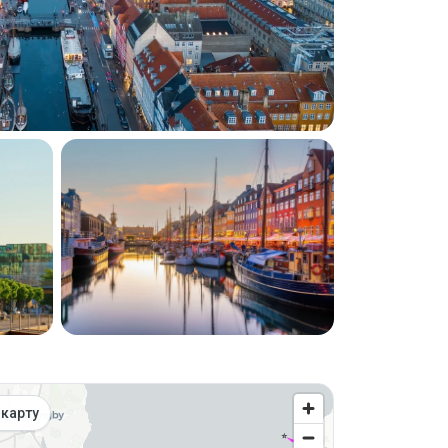
а карте
 карту