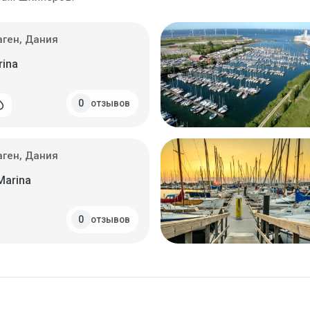
аген, Дания
rina
отзывов
0
_drop
аген, Дания
Marina
отзывов
0