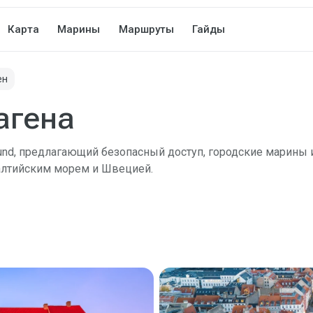
Карта
Марины
Маршруты
Гайды
ен
агена
und, предлагающий безопасный доступ, городские марины 
алтийским морем и Швецией.