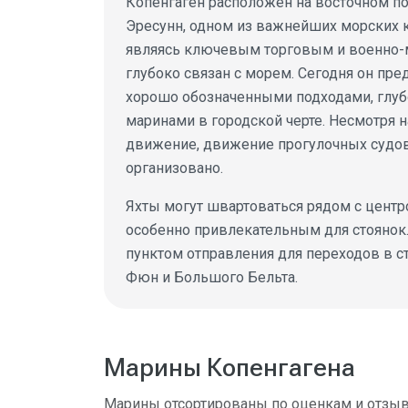
Копенгаген расположен на восточном п
Эресунн, одном из важнейших морских 
являясь ключевым торговым и военно-
глубоко связан с морем. Сегодня он пред
хорошо обозначенными подходами, глу
маринами в городской черте. Несмотря 
движение, движение прогулочных судов
организовано.
Яхты могут швартоваться рядом с центро
особенно привлекательным для стоянок
пунктом отправления для переходов в 
Фюн и Большого Бельта.
Марины Копенгагена
Марины отсортированы по оценкам и отзы