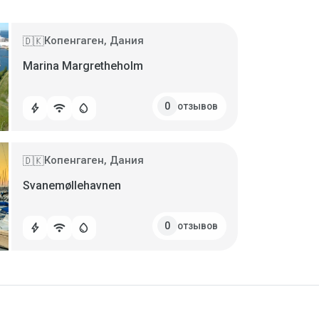
Копенгаген, Дания
🇩🇰
Marina Margretheholm
отзывов
0
bolt
wifi
water_drop
Копенгаген, Дания
🇩🇰
Svanemøllehavnen
отзывов
0
bolt
wifi
water_drop