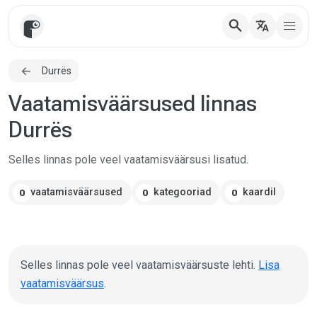
search
translate
Durrës
Vaatamisväärsused linnas
Durrës
Selles linnas pole veel vaatamisväärsusi lisatud.
vaatamisväärsused
kategooriad
kaardil
0
0
0
Selles linnas pole veel vaatamisväärsuste lehti.
Lisa
vaatamisväärsus
.