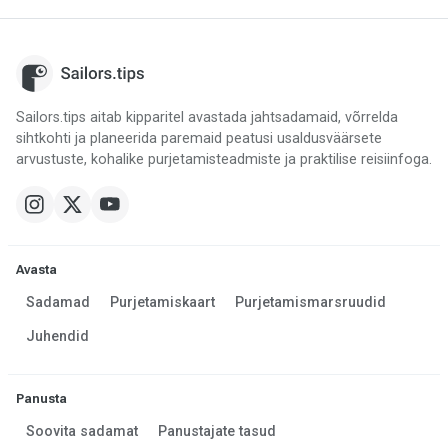
Sailors.tips aitab kipparitel avastada jahtsadamaid, võrrelda
sihtkohti ja planeerida paremaid peatusi usaldusväärsete
arvustuste, kohalike purjetamisteadmiste ja praktilise reisiinfoga.
Avasta
Sadamad
Purjetamiskaart
Purjetamismarsruudid
Juhendid
Panusta
Soovita sadamat
Panustajate tasud