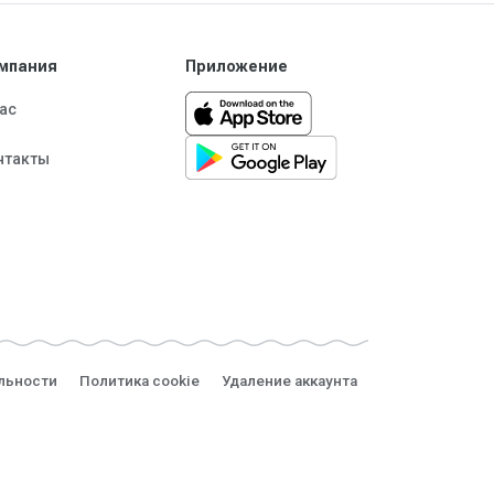
мпания
Приложение
нас
нтакты
льности
Политика cookie
Удаление аккаунта