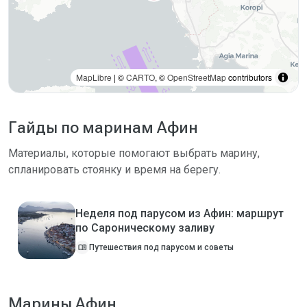
MapLibre
| ©
CARTO
, ©
OpenStreetMap
contributors
Гайды по маринам Афин
Материалы, которые помогают выбрать марину,
спланировать стоянку и время на берегу.
Неделя под парусом из Афин: маршрут
по Сароническому заливу
menu_book
Путешествия под парусом и советы
Марины Афин