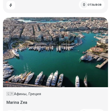
отзывов
0
bolt
Афины, Греция
🇬🇷
Marina Zea