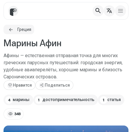
search
translate
Греция
Марины Афин
Афины — естественная отправная точка для многих
греческих парусных путешествий: городская энергия,
удобные авиаперелёты, хорошие марины и близость
Саронических островов.
favorite
Нравится
share
Поделиться
марины
достопримечательность
статья
4
1
1
visibility
348