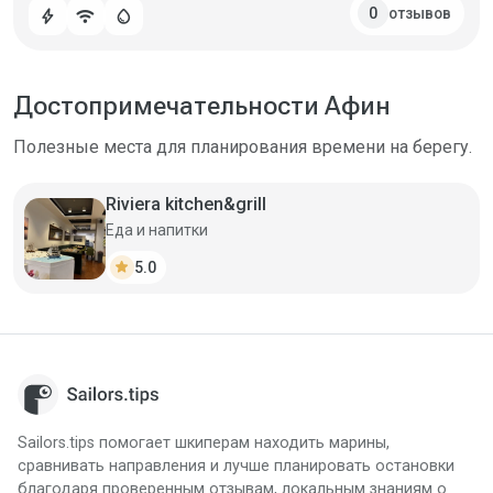
отзывов
0
bolt
wifi
water_drop
Достопримечательности Афин
Полезные места для планирования времени на берегу.
Riviera kitchen&grill
Еда и напитки
star
5.0
Sailors.tips помогает шкиперам находить марины,
сравнивать направления и лучше планировать остановки
благодаря проверенным отзывам, локальным знаниям о