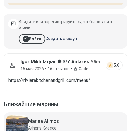
Войдите или зарегистрируйтесь, чтобы оставить
rate_review
отзыв.
login
Создать аккаунт
Войти
Igor Mikhitaryan ✵ S/Y Antares
9.5m
person
star
5.0
•
•
16 мая 2026
16 отзывов
Cadet
workspace_premium
https://rivierakitchenandgrill.com/menu/
Ближайшие марины
Marina Alimos
Athens, Greece