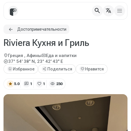
search
translate
Достопримечательности
Riviera Кухня и Гриль
location_on
local_activity
Греция
, Афины
Еда и напитки
explore
37° 54' 38" N, 23° 42' 43" E
bookmark_add
Избранное
share
Поделиться
favorite
Нравится
star
rate_review
favorite
visibility
5.0
1
1
230