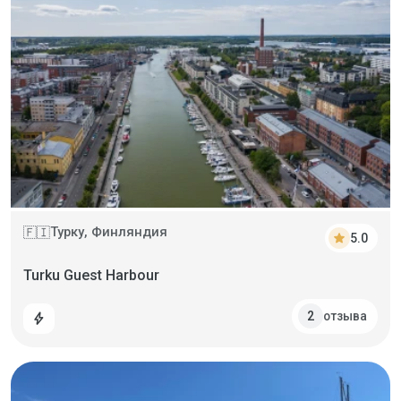
Турку, Финляндия
🇫🇮
star
5.0
Turku Guest Harbour
отзыва
2
bolt