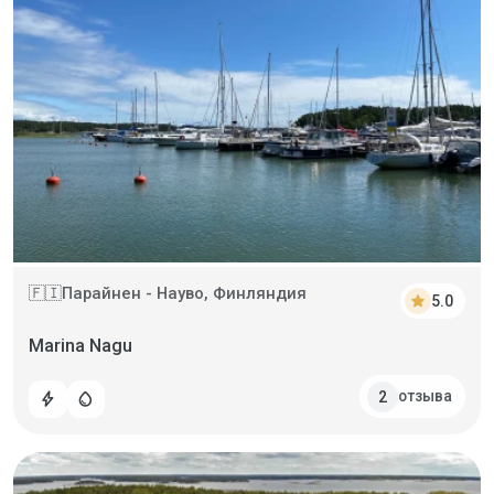
Парайнен - Науво, Финляндия
🇫🇮
star
5.0
Marina Nagu
отзыва
2
bolt
water_drop