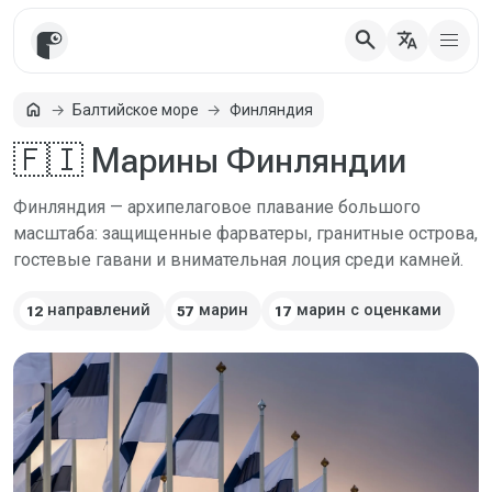
search
translate
home
Балтийское море
Финляндия
Главная
🇫🇮 Марины Финляндии
Финляндия — архипелаговое плавание большого
масштаба: защищенные фарватеры, гранитные острова,
гостевые гавани и внимательная лоция среди камней.
направлений
марин
марин с оценками
12
57
17