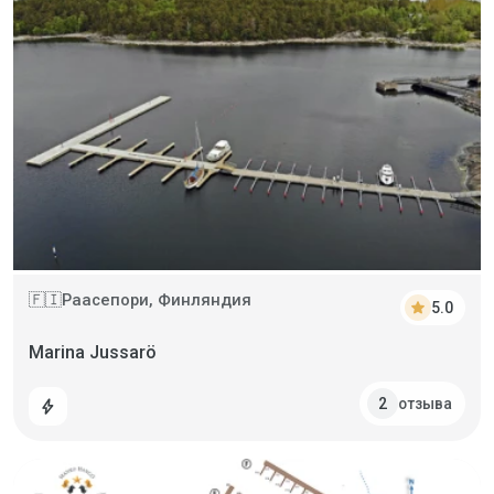
Раасепори, Финляндия
🇫🇮
star
5.0
Marina Jussarö
отзыва
2
bolt