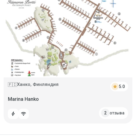
Ханко, Финляндия
🇫🇮
star
5.0
Marina Hanko
отзыва
2
bolt
wifi