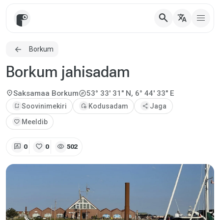
search
translate
Borkum
Borkum jahisadam
explore
location_on
Saksamaa
Borkum
53° 33' 31" N, 6° 44' 33" E
bookmark_add
Soovinimekiri
add_home
Kodusadam
share
Jaga
favorite
Meeldib
rate_review
favorite
visibility
0
0
502