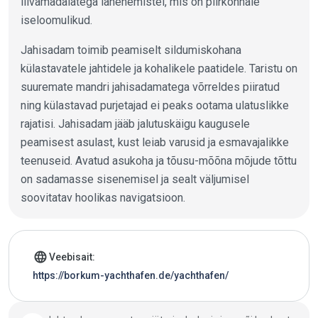
liivamadalatega lähenemistel, mis on piirkonnale
iseloomulikud.
Jahisadam toimib peamiselt sildumiskohana
külastavatele jahtidele ja kohalikele paatidele. Taristu on
suuremate mandri jahisadamatega võrreldes piiratud
ning külastavad purjetajad ei peaks ootama ulatuslikke
rajatisi. Jahisadam jääb jalutuskäigu kaugusele
peamisest asulast, kust leiab varusid ja esmavajalikke
teenuseid. Avatud asukoha ja tõusu-mõõna mõjude tõttu
on sadamasse sisenemisel ja sealt väljumisel
soovitatav hoolikas navigatsioon.
Jahtsadama andmed
language
Veebisait:
https://borkum-yachthafen.de/yachthafen/