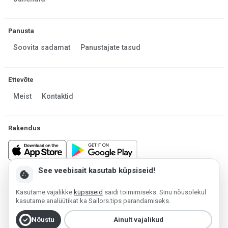
Panusta
Soovita sadamat
Panustajate tasud
Ettevõte
Meist
Kontaktid
Rakendus
See veebisait kasutab küpsiseid!
cookie
Made in Estonia
Kasutame vajalikke
küpsiseid
saidi toimimiseks. Sinu nõusolekul
Platvormi haldab MESF OÜ 2013-2026 ©
kasutame analüütikat ka Sailors.tips parandamiseks.
Kasutustingimused
Privaatsuspoliitika
Küpsiste poliitika
check_circle
Nõustu
Ainult vajalikud
Konto kustutamine