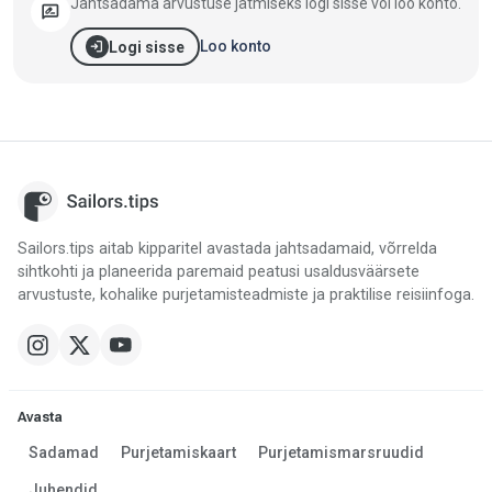
Jahtsadama arvustuse jätmiseks logi sisse või loo konto.
rate_review
login
Loo konto
Logi sisse
Sailors.tips aitab kipparitel avastada jahtsadamaid, võrrelda
sihtkohti ja planeerida paremaid peatusi usaldusväärsete
arvustuste, kohalike purjetamisteadmiste ja praktilise reisiinfoga.
Avasta
Sadamad
Purjetamiskaart
Purjetamismarsruudid
Juhendid