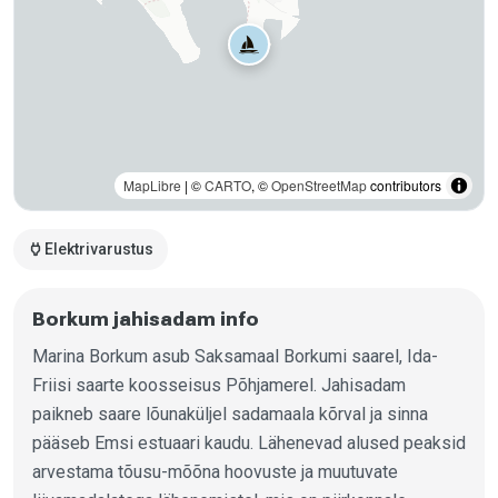
MapLibre
| ©
CARTO
, ©
OpenStreetMap
contributors
power
Elektrivarustus
Borkum jahisadam info
Marina Borkum asub Saksamaal Borkumi saarel, Ida-
Friisi saarte koosseisus Põhjamerel. Jahisadam
paikneb saare lõunaküljel sadamaala kõrval ja sinna
pääseb Emsi estuaari kaudu. Lähenevad alused peaksid
arvestama tõusu-mõõna hoovuste ja muutuvate