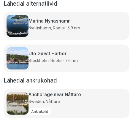
Lähedal alternatiivid
Marina Nynäshamn
Nynäshamn, Rootsi · 5.9 nm
Utö Guest Harbor
Stockholm, Rootsi · 7.6 nm
Lähedal ankrukohad
Anchorage near Nåttarö
Sweden, Nåttarö
Ankrukoht