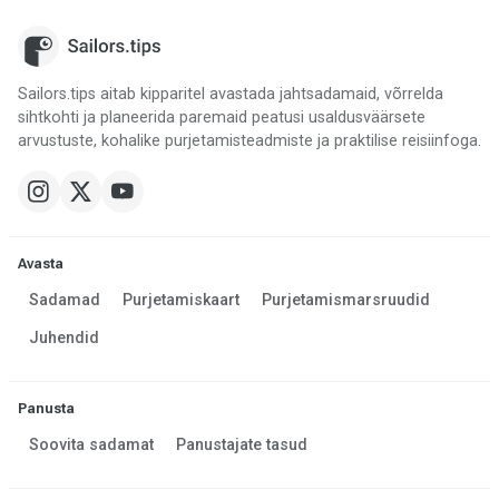
Sailors.tips aitab kipparitel avastada jahtsadamaid, võrrelda
sihtkohti ja planeerida paremaid peatusi usaldusväärsete
arvustuste, kohalike purjetamisteadmiste ja praktilise reisiinfoga.
Avasta
Sadamad
Purjetamiskaart
Purjetamismarsruudid
Juhendid
Panusta
Soovita sadamat
Panustajate tasud