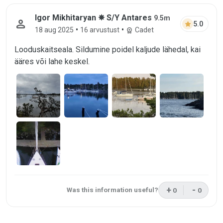
Igor Mikhitaryan arvustus kuupäeval 18
Igor Mikhitaryan ✵ S/Y Antares
9.5m
person
star
5.0
•
•
18 aug 2025
16 arvustust
Cadet
workspace_premium
Looduskaitseala. Sildumine poidel kaljude lähedal, kai
ääres või lahe keskel.
+
-
Was this information useful?
0
0
This review was 
This rev