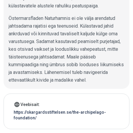
külastavatele alustele rahuliku peatuspaiga.
Östermarsfladen Naturhamnis ei ole välja arendatud
jahtsadama rajatisi ega teenuseid. Külastavad jahid
ankrduvad või kinnituvad tavaliselt kaljude külge oma
varustusega. Sadamat kasutavad peamiselt purjetajad,
kes otsivad vaikset ja looduslikku vahepeatust, mitte
täisteenusega jahtsadamat. Maale pääseb
kummipaadiga ning ümbrus sobib looduses liikumiseks
ja avastamiseks. Lähenemisel tuleb navigeerida
ettevaatlikult kivide ja madalike vahel.
Jahtsadama andmed
language
Veebisait:
https://skargardsstiftelsen.se/the-archipelago-
foundation/