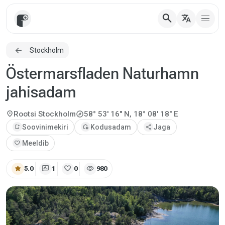
search
translate
Stockholm
Östermarsfladen Naturhamn
jahisadam
explore
location_on
Rootsi
Stockholm
58° 53' 16" N, 18° 08' 18" E
bookmark_add
Soovinimekiri
add_home
Kodusadam
share
Jaga
favorite
Meeldib
star
rate_review
favorite
visibility
5.0
1
0
980