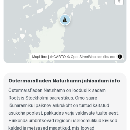
MapLibre
| ©
CARTO
, ©
OpenStreetMap
contributors
Östermarsfladen Naturhamn jahisadam info
Östermarsfladen Naturhamn on looduslik sadam
Rootsis Stockholmi saarestikus. Ornö saare
lõunarannikul paiknev ankrukoht on tuntud kaitstud
asukoha poolest, pakkudes varju valdavate tuulte eest.
Piirkonda ümbritsevad regiooni iseloomulikud kivised
kaldad ja metsased maastikud, mis loovad