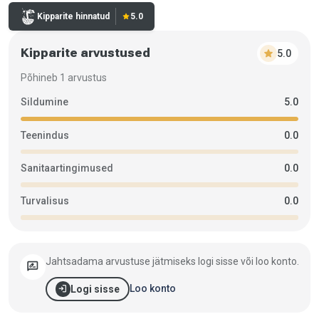
Hinnang:
Kipparite hinnatud
star
5.0
Kipparite arvustused
star
5.0
Põhineb 1 arvustus
Sildumine
5.0
Teenindus
0.0
Sanitaartingimused
0.0
Turvalisus
0.0
Jahtsadama arvustuse jätmiseks logi sisse või loo konto.
rate_review
login
Loo konto
Logi sisse