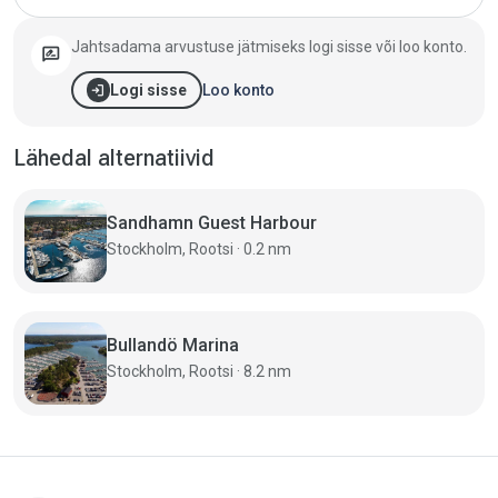
Jahtsadama arvustuse jätmiseks logi sisse või loo konto.
rate_review
login
Loo konto
Logi sisse
Lähedal alternatiivid
Sandhamn Guest Harbour
Stockholm, Rootsi · 0.2 nm
Bullandö Marina
Stockholm, Rootsi · 8.2 nm