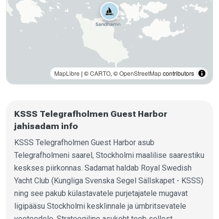
MapLibre
| ©
CARTO
, ©
OpenStreetMap
contributors
KSSS Telegrafholmen Guest Harbor
jahisadam info
KSSS Telegrafholmen Guest Harbor asub
Telegrafholmeni saarel, Stockholmi maalilise saarestiku
keskses piirkonnas. Sadamat haldab Royal Swedish
Yacht Club (Kungliga Svenska Segel Sällskapet - KSSS)
ning see pakub külastavatele purjetajatele mugavat
ligipääsu Stockholmi kesklinnale ja ümbritsevatele
veeteedele. Strateegiline asukoht teeb sellest