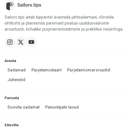
Sailors.tips aitab kipparitel avastada jahtsadamaid, võrrelda
sihtkohti ja planeerida paremaid peatusi usaldusväärsete
arvustuste, kohalike purjetamisteadmiste ja praktilise reisiinfoga.
Avasta
Sadamad
Purjetamiskaart
Purjetamismarsruudid
Juhendid
Panusta
Soovita sadamat
Panustajate tasud
Ettevõte