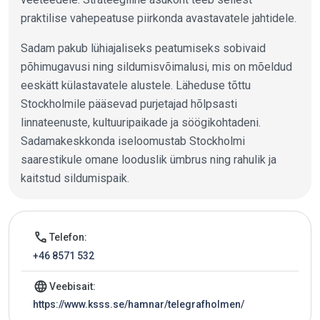
praktilise vahepeatuse piirkonda avastavatele jahtidele.
Sadam pakub lühiajaliseks peatumiseks sobivaid
põhimugavusi ning sildumisvõimalusi, mis on mõeldud
eeskätt külastavatele alustele. Läheduse tõttu
Stockholmile pääsevad purjetajad hõlpsasti
linnateenuste, kultuuripaikade ja söögikohtadeni.
Sadamakeskkonda iseloomustab Stockholmi
saarestikule omane looduslik ümbrus ning rahulik ja
kaitstud sildumispaik.
Jahtsadama andmed
call
Telefon:
+46 8571 532
language
Veebisait:
https://www.ksss.se/hamnar/telegrafholmen/