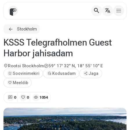
search
translate
Stockholm
KSSS Telegrafholmen Guest
Harbor jahisadam
explore
location_on
Rootsi
Stockholm
59° 17' 32" N, 18° 55' 10" E
bookmark_add
Soovinimekiri
add_home
Kodusadam
share
Jaga
favorite
Meeldib
rate_review
favorite
visibility
0
0
1054