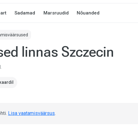
art
Sadamad
Marsruudid
Nõuanded
amisväärsused
ed linnas Szczecin
.
kaardil
hti.
Lisa vaatamisväärsus
.