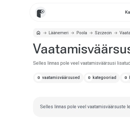
Ka
home
Läänemeri
Poola
Szczecin
Vaat
Avaleht
Vaatamisväärsus
Selles linnas pole veel vaatamisväärsusi lisatud
vaatamisväärsused
kategooriad
0
0
0
Selles linnas pole veel vaatamisväärsuste le