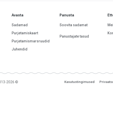
Avasta
Panusta
Ett
Sadamad
Soovita sadamat
Mei
Purjetamiskaart
Kon
Panustajate tasud
Purjetamismarsruudid
Juhendid
2013-2026 ©
Kasutustingimused
Privaats