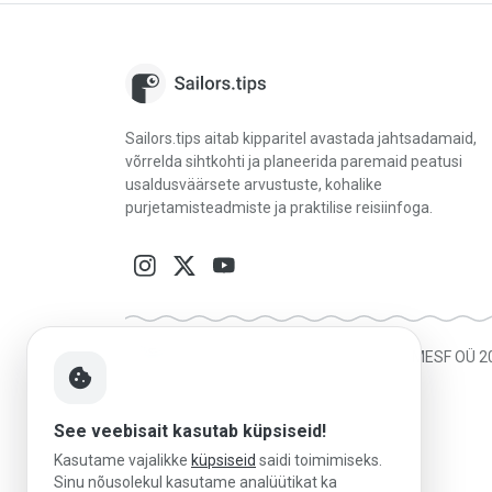
Sailors.tips aitab kipparitel avastada jahtsadamaid,
võrrelda sihtkohti ja planeerida paremaid peatusi
usaldusväärsete arvustuste, kohalike
purjetamisteadmiste ja praktilise reisiinfoga.
Made in Estonia
|
Platvormi haldab MESF OÜ 
cookie
See veebisait kasutab küpsiseid!
Kasutame vajalikke
küpsiseid
saidi toimimiseks.
Sinu nõusolekul kasutame analüütikat ka