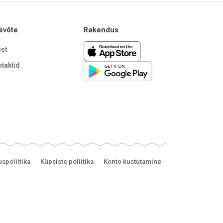
evõte
Rakendus
st
taktid
uspoliitika
Küpsiste poliitika
Konto kustutamine