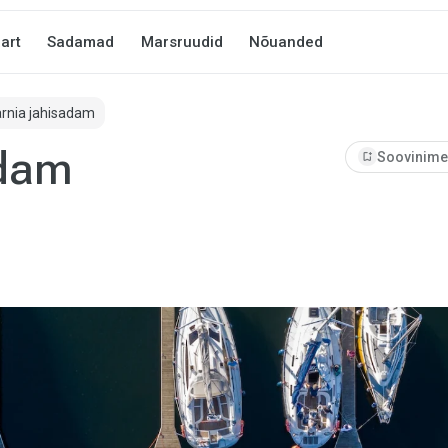
art
Sadamad
Marsruudid
Nõuanded
arnia jahisadam
adam
bookmark_add
Soovinimek