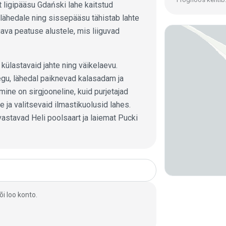
 ligipääsu Gdański lahe kaitstud
lähedale ning sissepääsu tähistab lahte
ava peatuse alustele, mis liiguvad
külastavaid jahte ning väikelaevu.
gu, lähedal paiknevad kalasadam ja
ine on sirgjooneline, kuid purjetajad
 ja valitsevaid ilmastikuolusid lahes.
astavad Heli poolsaart ja laiemat Pucki
i loo konto.