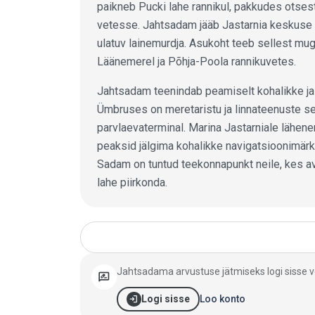
paikneb Pucki lahe rannikul, pakkudes otsest
vetesse. Jahtsadam jääb Jastarnia keskuse 
ulatuv lainemurdja. Asukoht teeb sellest mug
Läänemerel ja Põhja-Poola rannikuvetes.
Jahtsadam teenindab peamiselt kohalikke ja 
Ümbruses on meretaristu ja linnateenuste se
parvlaevaterminal. Marina Jastarniale lähenem
peaksid jälgima kohalikke navigatsioonimärke
Sadam on tuntud teekonnapunkt neile, kes av
lahe piirkonda.
Jahtsadama andmed
Jahtsadama arvustuse jätmiseks logi sisse võ
rate_review
login
Loo konto
Logi sisse