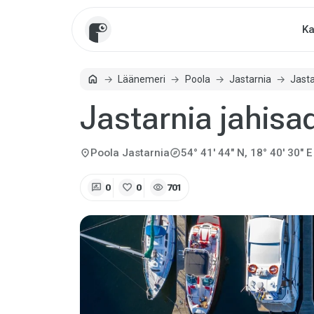
Ka
home
Läänemeri
Poola
Jastarnia
Jast
Avaleht
Jastarnia jahis
explore
location_on
Poola
Jastarnia
54° 41' 44" N, 18° 40' 30" E
rate_review
favorite
visibility
0
0
701