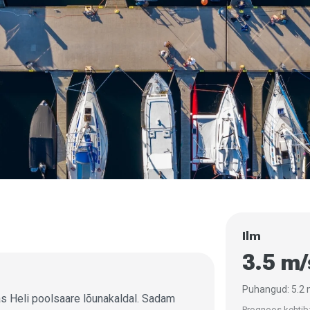
Ilm
3.5 m
Puhangud: 5.2
as Heli poolsaare lõunakaldal. Sadam
Prognoos kehtib: