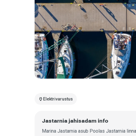
power
Elektrivarustus
Jastarnia jahisadam info
Marina Jastarnia asub Poolas Jastarnia linn