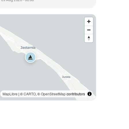
MapLibre
| ©
CARTO
, ©
OpenStreetMap
contributors