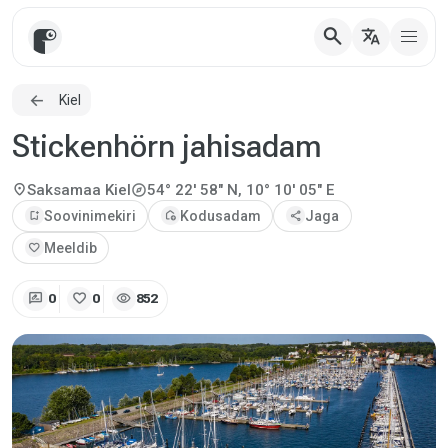
search
translate
Kiel
Stickenhörn jahisadam
explore
location_on
Saksamaa
Kiel
54° 22' 58" N, 10° 10' 05" E
bookmark_add
Soovinimekiri
add_home
Kodusadam
share
Jaga
favorite
Meeldib
rate_review
favorite
visibility
0
0
852