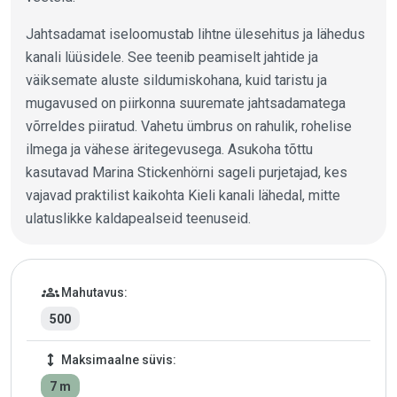
Jahtsadamat iseloomustab lihtne ülesehitus ja lähedus
kanali lüüsidele. See teenib peamiselt jahtide ja
väiksemate aluste sildumiskohana, kuid taristu ja
mugavused on piirkonna suuremate jahtsadamatega
võrreldes piiratud. Vahetu ümbrus on rahulik, rohelise
ilmega ja vähese äritegevusega. Asukoha tõttu
kasutavad Marina Stickenhörni sageli purjetajad, kes
vajavad praktilist kaikohta Kieli kanali lähedal, mitte
ulatuslikke kaldapealseid teenuseid.
Jahtsadama andmed
groups
Mahutavus:
500
height
Maksimaalne süvis:
7 m