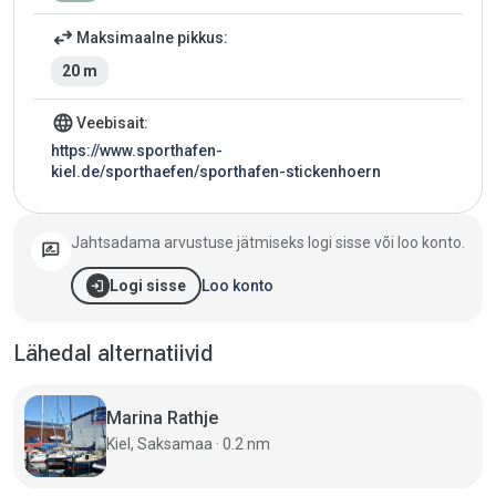
swap_horiz
Maksimaalne pikkus:
20 m
language
Veebisait:
https://www.sporthafen-
kiel.de/sporthaefen/sporthafen-stickenhoern
Jahtsadama arvustuse jätmiseks logi sisse või loo konto.
rate_review
login
Loo konto
Logi sisse
Lähedal alternatiivid
Marina Rathje
Kiel, Saksamaa · 0.2 nm