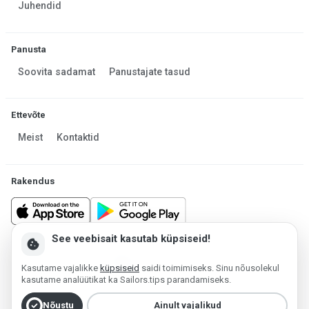
Juhendid
Panusta
Soovita sadamat
Panustajate tasud
Ettevõte
Meist
Kontaktid
Rakendus
See veebisait kasutab küpsiseid!
cookie
Made in Estonia
Kasutame vajalikke
küpsiseid
saidi toimimiseks. Sinu nõusolekul
Platvormi haldab MESF OÜ 2013-2026 ©
kasutame analüütikat ka Sailors.tips parandamiseks.
Kasutustingimused
Privaatsuspoliitika
Küpsiste poliitika
check_circle
Nõustu
Ainult vajalikud