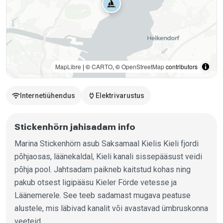
MapLibre
| ©
CARTO
, ©
OpenStreetMap
contributors
wifi
power
Internetiühendus
Elektrivarustus
Stickenhörn jahisadam info
Marina Stickenhörn asub Saksamaal Kielis Kieli fjordi
põhjaosas, läänekaldal, Kieli kanali sissepääsust veidi
põhja pool. Jahtsadam paikneb kaitstud kohas ning
pakub otsest ligipääsu Kieler Förde vetesse ja
Läänemerele. See teeb sadamast mugava peatuse
alustele, mis läbivad kanalit või avastavad ümbruskonna
veeteid.