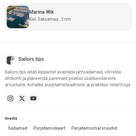
Marina Wik
Kiel, Saksamaa · 2 nm
Sailors.tips aitab kipparitel avastada jahtsadamaid, võrrelda
sihtkohti ja planeerida paremaid peatusi usaldusväärsete
arvustuste, kohalike purjetamisteadmiste ja praktilise reisiinfoga.
Avasta
Sadamad
Purjetamiskaart
Purjetamismarsruudid