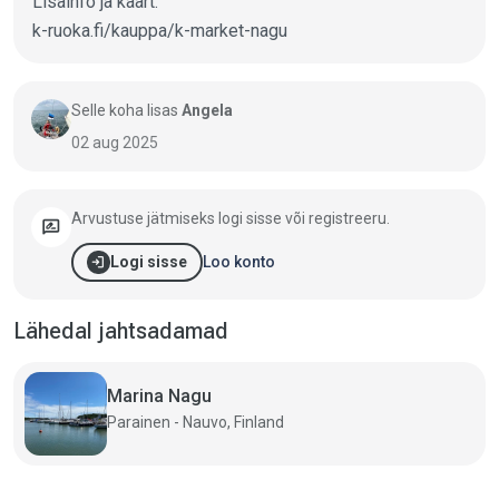
Lisainfo ja kaart:
k-ruoka.fi/kauppa/k-market-nagu
Selle koha lisas
Angela
02 aug 2025
Arvustuse jätmiseks logi sisse või registreeru.
rate_review
login
Loo konto
Logi sisse
Lähedal jahtsadamad
Marina Nagu
Parainen - Nauvo, Finland