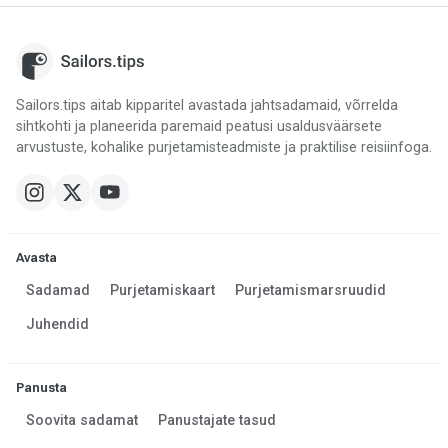
Sailors.tips aitab kipparitel avastada jahtsadamaid, võrrelda
sihtkohti ja planeerida paremaid peatusi usaldusväärsete
arvustuste, kohalike purjetamisteadmiste ja praktilise reisiinfoga.
Avasta
Sadamad
Purjetamiskaart
Purjetamismarsruudid
Juhendid
Panusta
Soovita sadamat
Panustajate tasud