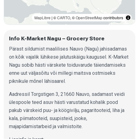
MapLibre
| ©
CARTO
, ©
OpenStreetMap
contributors
Info K-Market Nagu – Grocery Store
Pärast sildumist maalilises Nauvo (Nagu) jahisadamas
on kõik vajalik lühikese jalutuskäigu kaugusel. K-Market
Nagu sobib hästi värskete toiduvarude täiendamiseks
enne uut väljasõitu või millegi maitsva ostmiseks
piknikule mõnel lähisaarel.
Aadressil Torgstigen 3, 21660 Nauvo, sadamast veidi
ülespoole teed asuv hästi varustatud kohalik pood
pakub värskeid puu- ja köögivilju, pagaritooteid, liha ja
kala, piimatooteid, suupisteid, jooke,
majapidamistarbeid ja valmistoite.