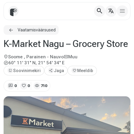
search
translate
Vaatamisväärsused
K-Market Nagu – Grocery Store
location_on
local_activity
Soome
, Parainen - Nauvo
Muu
explore
60° 11' 31" N, 21° 54' 34" E
bookmark_add
Soovinimekiri
share
Jaga
favorite
Meeldib
rate_review
favorite
visibility
0
0
710