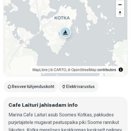
MapLibre
| ©
CARTO
, ©
OpenStreetMap
contributors
water_drop
power
Reovee tühjenduskoht
Elektrivarustus
Cafe Laituri jahisadam info
Marina Cafe Laituri asub Soomes Kotkas, pakkudes
purjetajatele mugavat peatuspaika piki Soome rannikut
liikudes. Kotka merelises keskkonnas keskselt paiknev