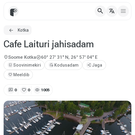
search
translate
Kotka
Cafe Laituri jahisadam
explore
location_on
Soome
Kotka
60° 27' 31" N, 26° 57' 04" E
bookmark_add
Soovinimekiri
add_home
Kodusadam
share
Jaga
favorite
Meeldib
rate_review
favorite
visibility
0
0
1005