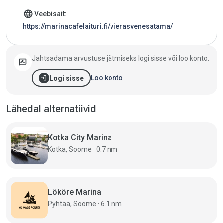
language
Veebisait:
https://marinacafelaituri.fi/vierasvenesatama/
Jahtsadama arvustuse jätmiseks logi sisse või loo konto.
rate_review
login
Loo konto
Logi sisse
Lähedal alternatiivid
Kotka City Marina
Kotka, Soome · 0.7 nm
Lököre Marina
Pyhtää, Soome · 6.1 nm