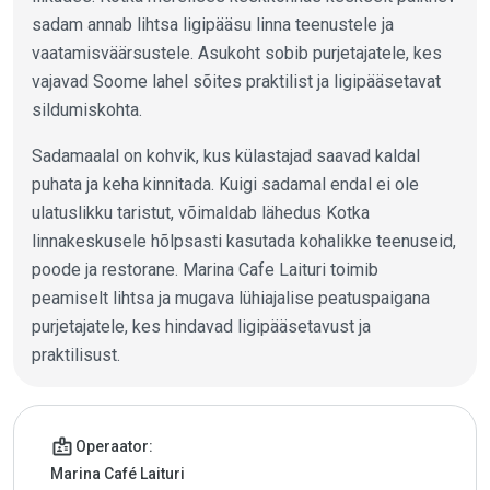
sadam annab lihtsa ligipääsu linna teenustele ja
vaatamisväärsustele. Asukoht sobib purjetajatele, kes
vajavad Soome lahel sõites praktilist ja ligipääsetavat
sildumiskohta.
Sadamaalal on kohvik, kus külastajad saavad kaldal
puhata ja keha kinnitada. Kuigi sadamal endal ei ole
ulatuslikku taristut, võimaldab lähedus Kotka
linnakeskusele hõlpsasti kasutada kohalikke teenuseid,
poode ja restorane. Marina Cafe Laituri toimib
peamiselt lihtsa ja mugava lühiajalise peatuspaigana
purjetajatele, kes hindavad ligipääsetavust ja
praktilisust.
Jahtsadama andmed
badge
Operaator:
Marina Café Laituri