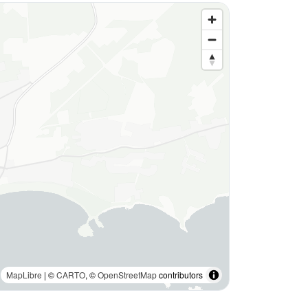
MapLibre
| ©
CARTO
, ©
OpenStreetMap
contributors