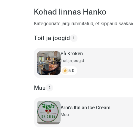
Kohad linnas Hanko
Kategooriate järgi rühmitatud, et kipparid saaks
Toit ja joogid
1
På Kroken
Toit ja joogid
star
5.0
Muu
2
Arni’s Italian Ice Cream
Muu