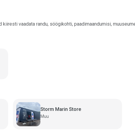
id kiiresti vaadata randu, söögikohti, paadimaandumisi, muuseume 
Storm Marin Store
Muu