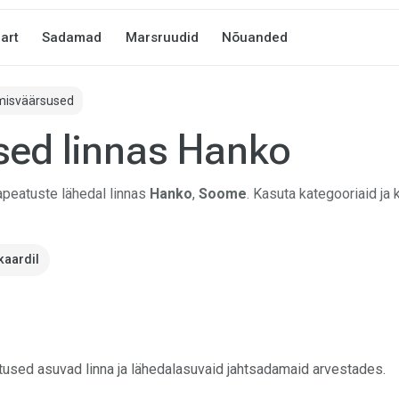
art
Sadamad
Marsruudid
Nõuanded
misväärsused
ed linnas Hanko
peatuste lähedal linnas
Hanko
,
Soome
. Kasuta kategooriaid ja k
kaardil
atused asuvad linna ja lähedalasuvaid jahtsadamaid arvestades.