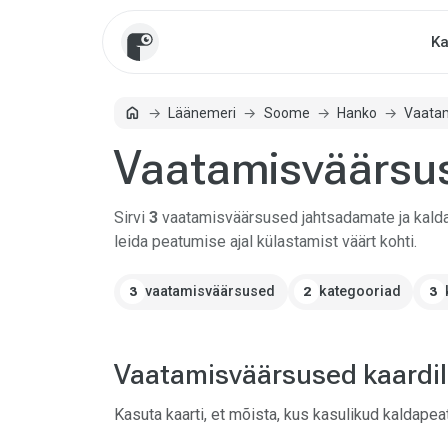
Ka
home
Läänemeri
Soome
Hanko
Vaata
Avaleht
Vaatamisväärsus
Sirvi
3
vaatamisväärsused jahtsadamate ja kalda
leida peatumise ajal külastamist väärt kohti.
vaatamisväärsused
kategooriad
3
2
3
Vaatamisväärsused kaardil
Kasuta kaarti, et mõista, kus kasulikud kaldape