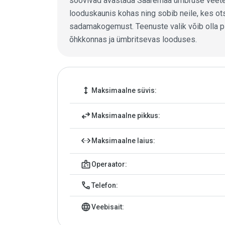
soovivad avastada Saaremaa ümbruse veeteid
looduskaunis kohas ning sobib neile, kes ot
sadamakogemust. Teenuste valik võib olla pi
õhkkonnas ja ümbritsevas looduses.
Jahtsadama andmed
height
Maksimaalne süvis:
swap_horiz
Maksimaalne pikkus:
settings_ethernet
Maksimaalne laius:
badge
Operaator:
call
Telefon:
language
Veebisait: