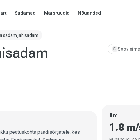
art
Sadamad
Marsruudid
Nõuanded
a sadam jahisadam
hisadam
bookmark_add
Soovinimek
Ilm
1.8 m
kku peatuskohta paadisõitjatele, kes
Puhangud: 2.9