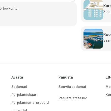
Kur
i loo konto.
Roo
Avasta
Panusta
Ett
Sadamad
Soovita sadamat
Mei
Purjetamiskaart
Kon
Panustajate tasud
Purjetamismarsruudid
Juhendid