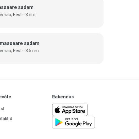
essaare sadam
Saaremaa, Eesti · 3 nm
massaare sadam
Saaremaa, Eesti · 3.5 nm
evõte
Rakendus
st
taktid