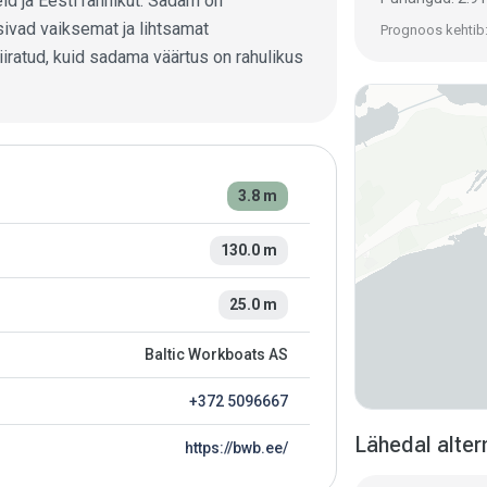
 ja Eesti rannikut. Sadam on
sivad vaiksemat ja lihtsamat
Prognoos kehtib:
iratud, kuid sadama väärtus on rahulikus
3.8 m
130.0 m
25.0 m
Baltic Workboats AS
+372 5096667
Lähedal altern
https://bwb.ee/