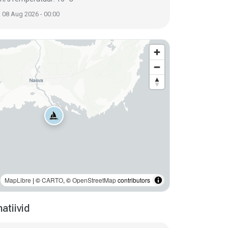
 08 Aug 2026 - 00:00
MapLibre
| ©
CARTO
, ©
OpenStreetMap
contributors
atiivid