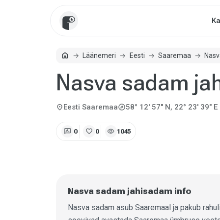
Ka
home
Läänemeri
Eesti
Saaremaa
Nasv
Avaleht
Nasva sadam ja
explore
location_on
Eesti
Saaremaa
58° 12' 57" N, 22° 23' 39" E
rate_review
favorite
visibility
0
0
1045
Nasva sadam jahisadam info
Nasva sadam asub Saaremaal ja pakub rahuli