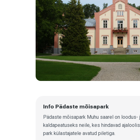
Info Pädaste mõisapark
Pädaste mõisapark Muhu saarel on loodus- ja
kaldapeatuseks neile, kes hindavad ajaloolis
park külastajatele avatud piletiga.