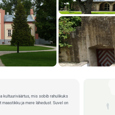
 kultuuriväärtus, mis sobib rahulikuks
t maastikku ja mere lähedust. Suvel on