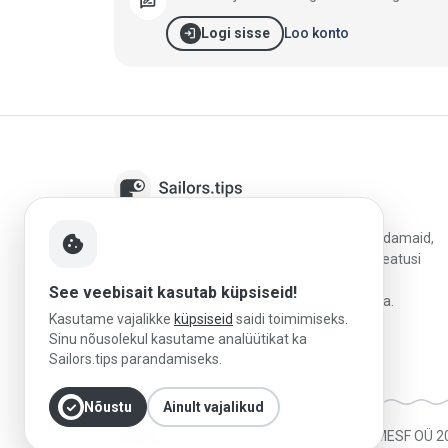
rate_review
login
Loo konto
Logi sisse
Sailors.tips aitab kipparitel avastada jahtsadamaid,
cookie
võrrelda sihtkohti ja planeerida paremaid peatusi
usaldusväärsete arvustuste, kohalike
See veebisait kasutab küpsiseid!
purjetamisteadmiste ja praktilise reisiinfoga.
Kasutame vajalikke
küpsiseid
saidi toimimiseks.
Sinu nõusolekul kasutame analüütikat ka
Sailors.tips parandamiseks.
check_circle
Nõustu
Ainult vajalikud
Made in Estonia
|
Platvormi haldab MESF OÜ 