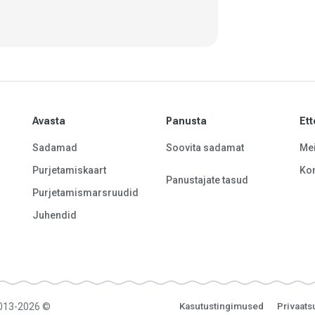
Avasta
Panusta
Ett
Sadamad
Soovita sadamat
Mei
Purjetamiskaart
Kon
Panustajate tasud
Purjetamismarsruudid
Juhendid
2013-2026 ©
Kasutustingimused
Privaats