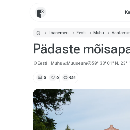
Ka
home
Läänemeri
Eesti
Muhu
Vaatamis
Avaleht
Pädaste mõisap
explore
location_on
local_activity
Eesti
, Muhu
Muuseum
58° 33' 01" N, 23° 
rate_review
favorite
visibility
0
0
924