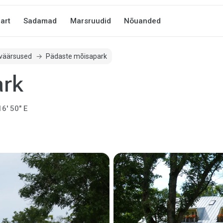
art
Sadamad
Marsruudid
Nõuanded
väärsused
Pädaste mõisapark
ark
16' 50" E