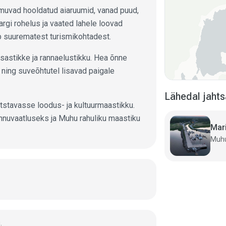
muvad hooldatud aiaruumid, vanad puud,
rgi rohelus ja vaated lahele loovad
eb suurematest turismikohtadest.
sastikke ja rannaelustikku. Hea õnne
 ning suveõhtutel lisavad paigale
Lähedal jah
tstavasse loodus- ja kultuurmaastikku.
innuvaatluseks ja Muhu rahuliku maastiku
Mar
Muhu
.