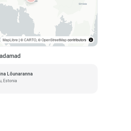
MapLibre
| ©
CARTO
, ©
OpenStreetMap
contributors
tsadamad
ina Lõunaranna
, Estonia