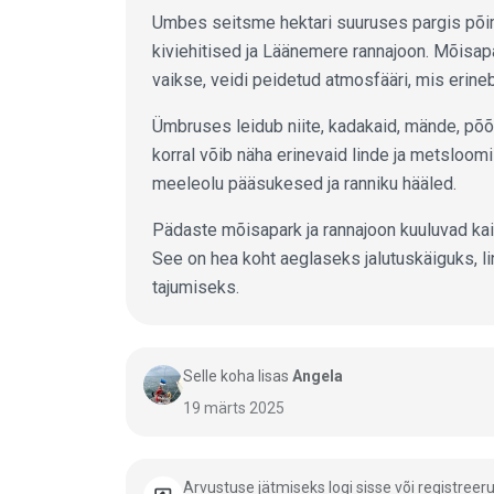
Umbes seitsme hektari suuruses pargis põi
kiviehitised ja Läänemere rannajoon. Mõisapa
vaikse, veidi peidetud atmosfääri, mis erin
Ümbruses leidub niite, kadakaid, mände, põõ
korral võib näha erinevaid linde ja metsloomi
meeleolu pääsukesed ja ranniku hääled.
Pädaste mõisapark ja rannajoon kuuluvad kai
See on hea koht aeglaseks jalutuskäiguks, l
tajumiseks.
Selle koha lisas
Angela
19 märts 2025
Arvustuse jätmiseks logi sisse või registreeru