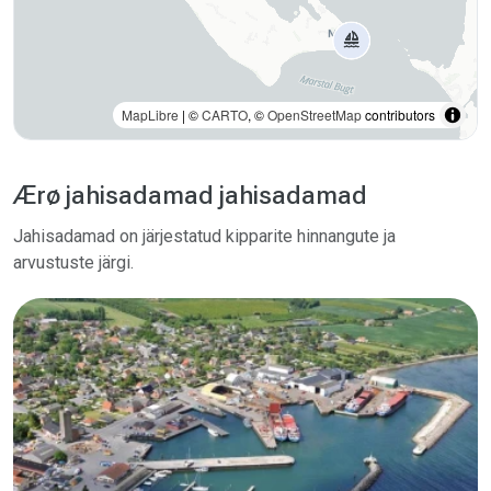
MapLibre
| ©
CARTO
, ©
OpenStreetMap
contributors
Ærø jahisadamad jahisadamad
Jahisadamad on järjestatud kipparite hinnangute ja
arvustuste järgi.