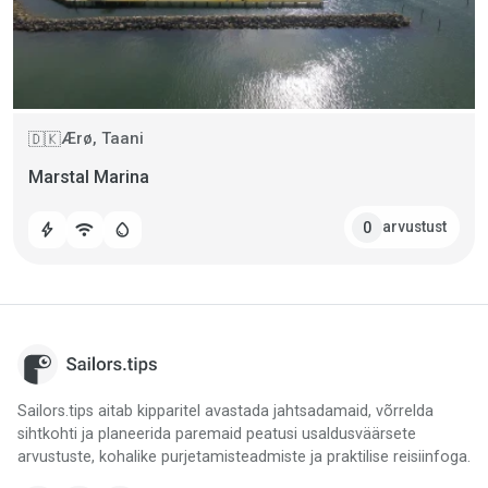
Ærø, Taani
🇩🇰
Marstal Marina
arvustust
0
bolt
wifi
water_drop
Sailors.tips aitab kipparitel avastada jahtsadamaid, võrrelda
sihtkohti ja planeerida paremaid peatusi usaldusväärsete
arvustuste, kohalike purjetamisteadmiste ja praktilise reisiinfoga.