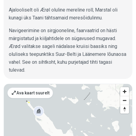
Ajalooliselt oli Ærøl oluline mereline roll; Marstal oli
kunagi üks Taani tähtsamaid meresõidulinnu.
Navigeerimine on sirgjooneline, faarvaatrid on hästi
märgistatud ja kiiljahtidele on sügavused mugavad.
Ærød valitakse sageli nädalase kruiisi baasiks ning
oluliseks teepunktiks Suur-Belti ja Läänemere lõunaosa
vahel. See on sihtkoht, kuhu purjetajad tihti tagasi
tulevad.
Kohad kaardil
open_in_full
Ava kaart suurelt