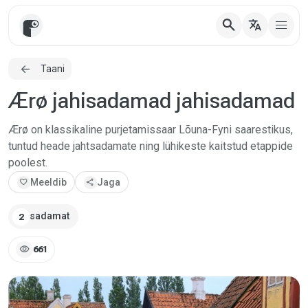
search
translate
Taani
Ærø jahisadamad jahisadamad
Ærø on klassikaline purjetamissaar Lõuna-Fyni saarestikus,
tuntud heade jahtsadamate ning lühikeste kaitstud etappide
poolest.
favorite
Meeldib
share
Jaga
sadamat
2
visibility
661