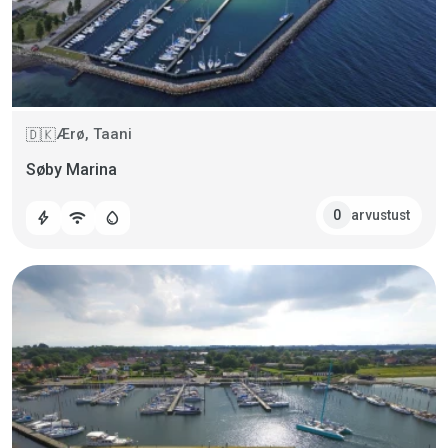
Ærø, Taani
🇩🇰
Søby Marina
arvustust
0
bolt
wifi
water_drop