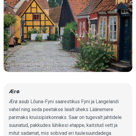
Ærø
Ærø asub Lõuna-Fyni saarestikus Fyni ja Langelandi
vahel ning seda peetakse laialt üheks Läänemere
parimaks kruiisipiirkonnaks. Saar on tugevalt jahtidele
suunatud, pakkudes lühikesi etappe, kaitstud vett ja
mitut sadamat, mis sobivad eri tuulesuundadega.