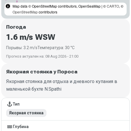
Map data © OpenStreetMap contributors, OpenSeaMap | ©
CARTO
, ©
OpenStreetMap
contributors
Погода
1.6 m/s WSW
Порывы: 3.2 m/s
Температура: 30 °C
Прогноз актуален на: 08 Aug 2026 - 21:00
Якорная стоянка у Пороса
Якорная стоянка для отдыха и дневного купания в
маленькой бухте N.Spathi
Детали якорной стоянки
anchor
Тип
Якорная стоянка
water
Глубина