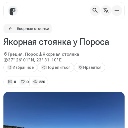
search
translate
Якорные стоянки
Якорная стоянка у Пороса
location_on
anchor
Греция, Порос
Якорная стоянка
explore
37° 26' 01" N, 23° 31' 10" E
bookmark_add
Избранное
share
Поделиться
favorite
Нравится
rate_review
favorite
visibility
0
0
220