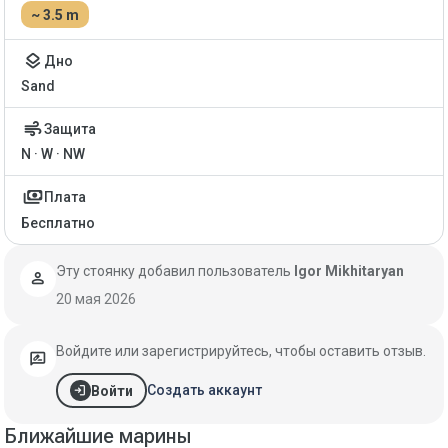
~ 3.5 m
layers
Дно
Sand
air
Защита
N · W · NW
payments
Плата
Бесплатно
Эту стоянку добавил пользователь
Igor Mikhitaryan
person
20 мая 2026
Войдите или зарегистрируйтесь, чтобы оставить отзыв.
rate_review
login
Создать аккаунт
Войти
Ближайшие марины