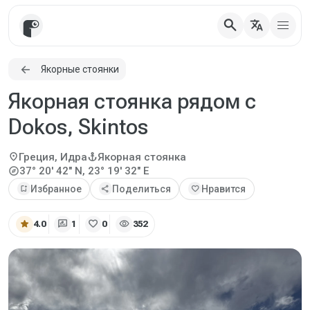
search
translate
Якорные стоянки
Якорная стоянка рядом с
Dokos, Skintos
location_on
anchor
Греция, Идра
Якорная стоянка
explore
37° 20' 42" N, 23° 19' 32" E
bookmark_add
Избранное
share
Поделиться
favorite
Нравится
star
rate_review
favorite
visibility
4.0
1
0
352