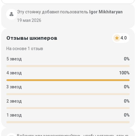
Эту стоянку добавил пользователь
Igor Mikhitaryan
person
19 мая 2026
Отзывы шкиперов
star
4.0
На основе 1 отзыв
5 звезд
0%
4 звезд
100%
3 звезд
0%
2 звезд
0%
1 звезд
0%
Войдите или зарегистрируйтесь, чтобы оставить отзыв.