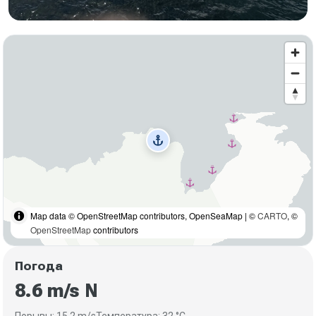
anchor
Map data © OpenStreetMap contributors, OpenSeaMap | ©
CARTO
, ©
OpenStreetMap
contributors
Погода
8.6 m/s N
Порывы: 15.2 m/s
Температура: 32 °C