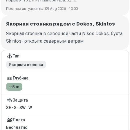
Прогноз актуален на: 09 Aug 2026 - 10:00
Якорная стоянка рядом с Dokos, Skintos
Якорная стоянка в северной части Nisos Dokos, бухта
Skintos- открыта северным ветрам
Детали якорной стоянки
anchor
Тип
Якорная стоянка
water
Глубина
~ 5 m
air
Защита
SE · S · SW · W
payments
Плата
Бесплатно