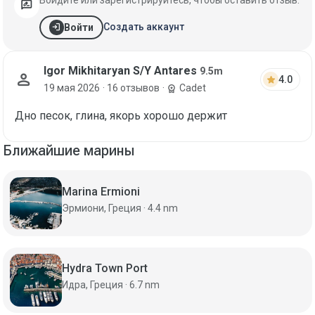
rate_review
login
Создать аккаунт
Войти
Igor Mikhitaryan S/Y Antares
9.5m
person
star
4.0
19 мая 2026
· 16 отзывов
·
Cadet
workspace_premium
Дно песок, глина, якорь хорошо держит
Ближайшие марины
Marina Ermioni
Эрмиони, Греция · 4.4 nm
Hydra Town Port
Идра, Греция · 6.7 nm