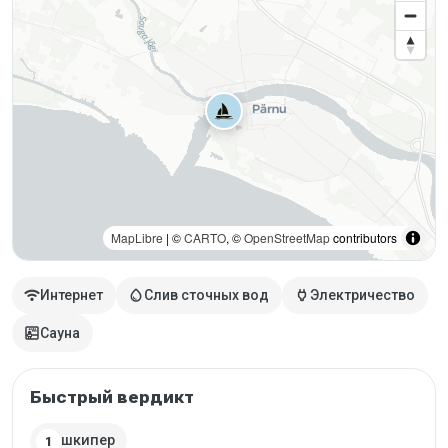
MapLibre
| ©
CARTO
, ©
OpenStreetMap
contributors
wifi
water_drop
power
Интернет
Слив сточных вод
Электричество
sauna
Сауна
Быстрый вердикт
шкипер
1