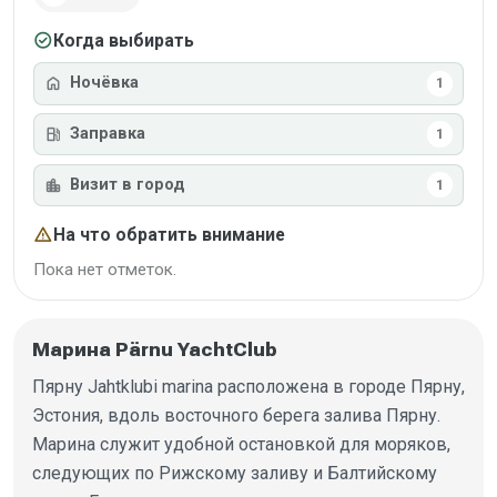
check_circle
Когда выбирать
home
Ночёвка
1
local_gas_station
Заправка
1
location_city
Визит в город
1
warning
На что обратить внимание
Пока нет отметок.
Марина Pärnu YachtClub
Пярну Jahtklubi marina расположена в городе Пярну,
Эстония, вдоль восточного берега залива Пярну.
Марина служит удобной остановкой для моряков,
следующих по Рижскому заливу и Балтийскому