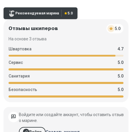
Рейтинг:
Рекомендуемая марина
star
5.0
Отзывы шкиперов
star
5.0
На основе 3 отзыва
Швартовка
4.7
Сервис
5.0
Санитария
5.0
Безопасность
5.0
Войдите или создайте аккаунт, чтобы оставить отзыв
rate_review
о марине.
login
Создать аккаунт