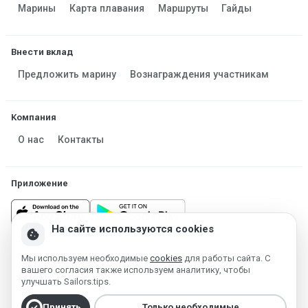
Марины
Карта плавания
Маршруты
Гайды
Внести вклад
Предложить марину
Вознаграждения участникам
Компания
О нас
Контакты
Приложение
На сайте используются cookies
cookie
Мы используем необходимые
cookies
для работы сайта. С
Made in Estonia
вашего согласия также используем аналитику, чтобы
Работает на MESF OÜ 2013-2026 ©
улучшать Sailors.tips.
Условия использования
Политика конфиденциальности
check_circle
Принять
Только необходимые