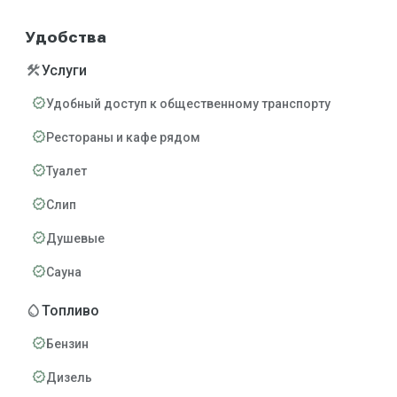
Удобства
construction
Услуги
verified
Удобный доступ к общественному транспорту
verified
Рестораны и кафе рядом
verified
Туалет
verified
Слип
verified
Душевые
verified
Сауна
water_drop
Топливо
verified
Бензин
verified
Дизель