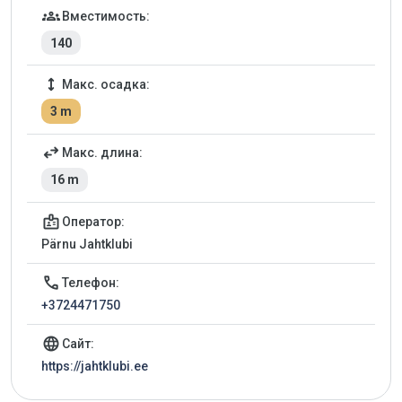
groups
Вместимость:
140
height
Макс. осадка:
3 m
swap_horiz
Макс. длина:
16 m
badge
Оператор:
Pärnu Jahtklubi
call
Телефон:
+3724471750
language
Сайт:
https://jahtklubi.ee