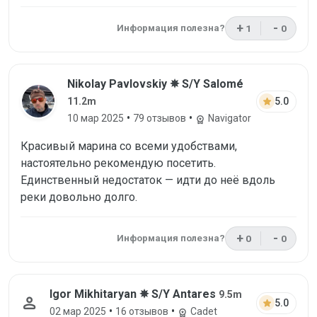
+
-
Информация полезна?
1
0
Отзыв был пол
Отзыв н
Отзыв от Nikolay Pavlovskiy, 10 мар 20
Nikolay Pavlovskiy ✵ S/Y Salomé
star
5.0
11.2m
•
•
10 мар 2025
79 отзывов
Navigator
workspace_premium
Красивый марина со всеми удобствами,
настоятельно рекомендую посетить.
Единственный недостаток — идти до неё вдоль
реки довольно долго.
+
-
Информация полезна?
0
0
Отзыв был пол
Отзыв н
Отзыв от Igor Mikhitaryan, 02 мар 202
Igor Mikhitaryan ✵ S/Y Antares
9.5m
person
star
5.0
•
•
02 мар 2025
16 отзывов
Cadet
workspace_premium