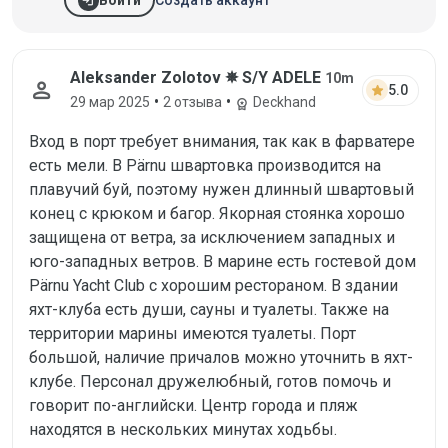
Войти
Отзыв от Aleksander Zolotov, 29 мар 2
Aleksander Zolotov ✵ S/Y ADELE
10m
person
star
5.0
•
•
29 мар 2025
2 отзыва
Deckhand
workspace_premium
Вход в порт требует внимания, так как в фарватере
есть мели. В Pärnu швартовка производится на
плавучий буй, поэтому нужен длинный швартовый
конец с крюком и багор. Якорная стоянка хорошо
защищена от ветра, за исключением западных и
юго-западных ветров. В марине есть гостевой дом
Pärnu Yacht Club с хорошим рестораном. В здании
яхт-клуба есть души, сауны и туалеты. Также на
территории марины имеются туалеты. Порт
большой, наличие причалов можно уточнить в яхт-
клубе. Персонал дружелюбный, готов помочь и
говорит по-английски. Центр города и пляж
находятся в нескольких минутах ходьбы.