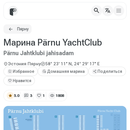
search
translate
Пярну
Марина Pärnu YachtClub
Pärnu Jahtklubi jahisadam
explore
location_on
Эстония
Пярну
58° 23' 11" N, 24° 29' 17" E
bookmark_add
Избранное
add_home
Домашняя марина
share
Поделиться
favorite
Нравится
star
rate_review
favorite
visibility
5.0
3
1
1808