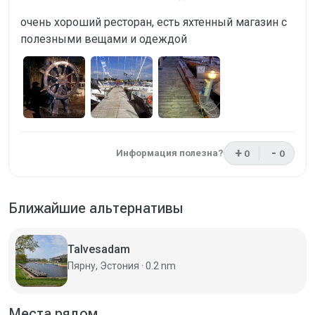
очень хороший ресторан, есть яхтенный магазин с
полезными вещами и одеждой
+
-
Информация полезна?
0
0
Отзыв был пол
Отзыв н
Ближайшие альтернативы
Talvesadam
Пярну, Эстония · 0.2 nm
Места рядом