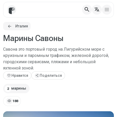
search
translate
Италия
Марины Савоны
Савона это портовый город на Лигурийском море с
круизным и паромным трафиком, железной дорогой,
городскими сервисами, пляжами и небольшой
яхтенной зоной.
favorite
Нравится
share
Поделиться
марины
2
visibility
188