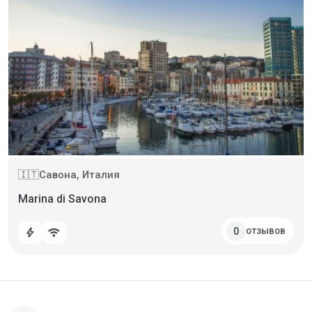
Савона, Италия
🇮🇹
Marina di Savona
отзывов
0
bolt
wifi