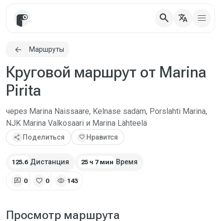
search
translate
Маршруты
Круговой маршрут от Marina
Pirita
через Marina Naissaare, Kelnase sadam, Porslahti Marina,
NJK Marina Valkosaari и Marina Lähteelä
share
Поделиться
favorite
Нравится
Дистанция
Время
125.6
25 ч 7 мин
rate_review
favorite
visibility
0
0
143
Просмотр маршрута