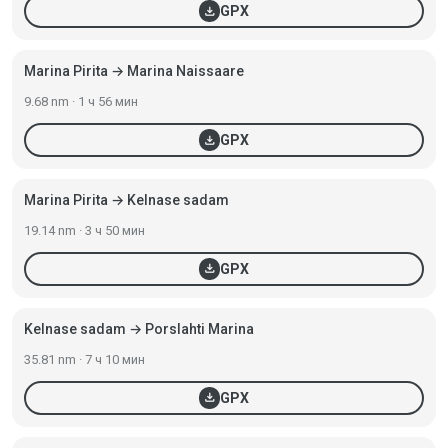
download
GPX
Marina Pirita → Marina Naissaare
9.68 nm · 1 ч 56 мин
download
GPX
Marina Pirita → Kelnase sadam
19.14 nm · 3 ч 50 мин
download
GPX
Kelnase sadam → Porslahti Marina
35.81 nm · 7 ч 10 мин
download
GPX