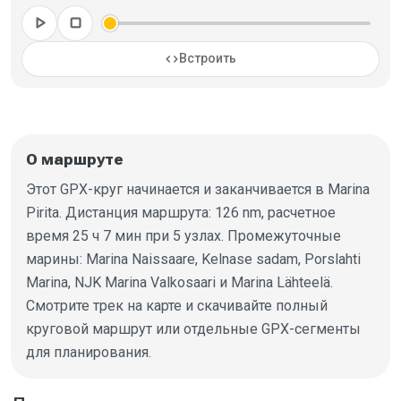
play_arrow
stop
code
Встроить
О маршруте
Этот GPX-круг начинается и заканчивается в Marina
Pirita. Дистанция маршрута: 126 nm, расчетное
время 25 ч 7 мин при 5 узлах. Промежуточные
марины: Marina Naissaare, Kelnase sadam, Porslahti
Marina, NJK Marina Valkosaari и Marina Lähteelä.
Смотрите трек на карте и скачивайте полный
круговой маршрут или отдельные GPX-сегменты
для планирования.