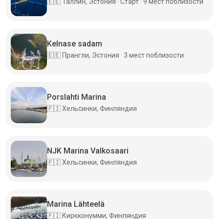
🇪🇪
Таллин, Эстония · Старт · 9 мест поблизости
Kelnase sadam
🇪🇪
Прангли, Эстония · 3 мест поблизости
Porslahti Marina
🇫🇮
Хельсинки, Финляндия
NJK Marina Valkosaari
🇫🇮
Хельсинки, Финляндия
Marina Lähteelä
🇫🇮
Киркконумми, Финляндия