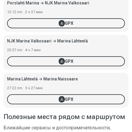
Porslahti Marina → NJK Marina Valkosaari
13.12 nm · 2 ч 37 мин
download
GPX
NJK Marina Valkosaari → Marina Lähteelä
20.57 nm · 4 ч 7 мин
download
GPX
Marina Lähteelä → Marina Naissaare
27.22 nm · 5 ч 27 мин
download
GPX
Полезные места рядом с маршрутом
Ближайшие сервисы и достопримечательности,